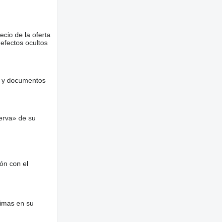
ecio de la oferta
defectos ocultos
es y documentos
erva» de su
ón con el
nimas en su