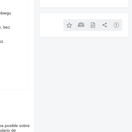
ebiegu
e, bez
sz.
ea posible sobre
ulario de