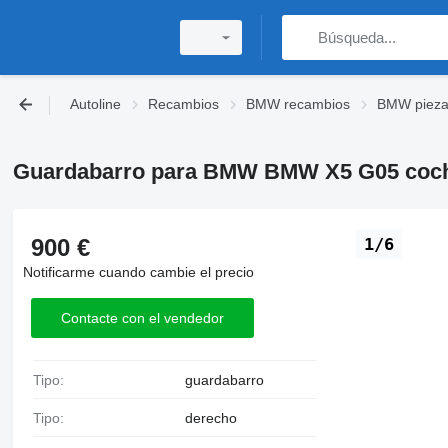
Autoline
Recambios
BMW recambios
BMW piezas
Guardabarro para BMW BMW X5 G05 coc
900 €
1/6
Notificarme cuando cambie el precio
Contacte con el vendedor
Tipo:
guardabarro
Tipo:
derecho