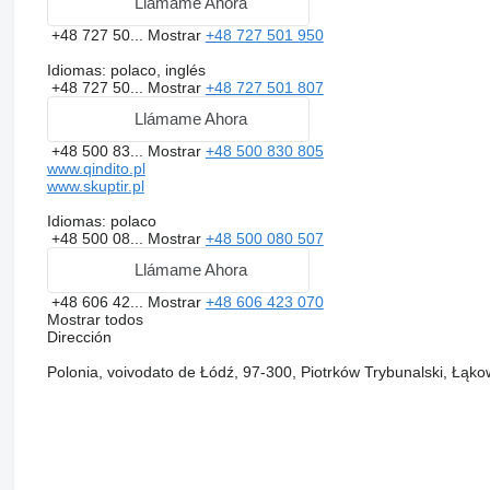
Llámame Ahora
+48 727 50...
Mostrar
+48 727 501 950
Idiomas:
polaco, inglés
+48 727 50...
Mostrar
+48 727 501 807
Llámame Ahora
+48 500 83...
Mostrar
+48 500 830 805
www.qindito.pl
www.skuptir.pl
Idiomas:
polaco
+48 500 08...
Mostrar
+48 500 080 507
Llámame Ahora
+48 606 42...
Mostrar
+48 606 423 070
Mostrar todos
Dirección
Polonia, voivodato de Łódź, 97-300, Piotrków Trybunalski, Łąko