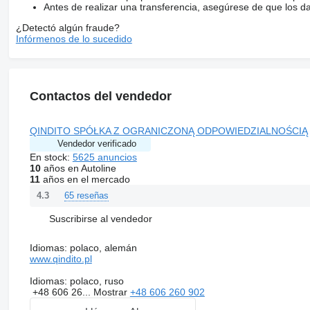
Antes de realizar una transferencia, asegúrese de que los d
¿Detectó algún fraude?
Infórmenos de lo sucedido
Contactos del vendedor
QINDITO SPÓŁKA Z OGRANICZONĄ ODPOWIEDZIALNOŚCIĄ
Vendedor verificado
En stock:
5625 anuncios
10
años en Autoline
11
años en el mercado
65 reseñas
4.3
Suscribirse al vendedor
Idiomas:
polaco, alemán
www.qindito.pl
Idiomas:
polaco, ruso
+48 606 26...
Mostrar
+48 606 260 902