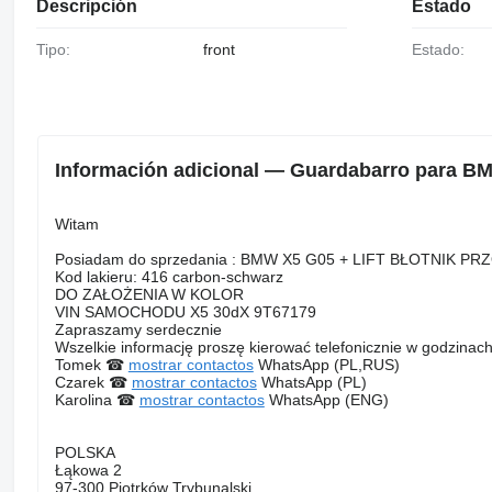
Descripción
Estado
Tipo:
front
Estado:
Información adicional — Guardabarro para 
Witam
Posiadam do sprzedania : BMW X5 G05 + LIFT BŁOTNI
Kod lakieru: 416 carbon-schwarz
DO ZAŁOŻENIA W KOLOR
VIN SAMOCHODU X5 30dX 9T67179
Zapraszamy serdecznie
Wszelkie informację proszę kierować telefonicznie w godzinach
Tomek ☎
mostrar contactos
WhatsApp (PL,RUS)
Czarek ☎
mostrar contactos
WhatsApp (PL)
Karolina ☎
mostrar contactos
WhatsApp (ENG)
POLSKA
Łąkowa 2
97-300 Piotrków Trybunalski