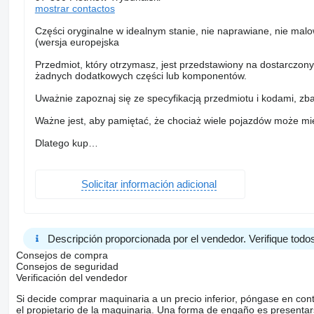
mostrar contactos
Części oryginalne w idealnym stanie, nie naprawiane, nie ma
(wersja europejska
Przedmiot, który otrzymasz, jest przedstawiony na dostarczonyc
żadnych dodatkowych części lub komponentów.
Uważnie zapoznaj się ze specyfikacją przedmiotu i kodami, zba
Ważne jest, aby pamiętać, że chociaż wiele pojazdów może mie
Dlatego kup…
Solicitar información adicional
Descripción proporcionada por el vendedor. Verifique todos
Consejos de compra
Consejos de seguridad
Verificación del vendedor
Si decide comprar maquinaria a un precio inferior, póngase en con
el propietario de la maquinaria. Una forma de engaño es present