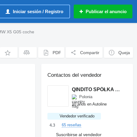
Iniciar sesión / Registro
Publicar el anuncio
MW X5 G05 coche
PDF
Compartir
Queja
Contactos del vendedor
QINDITO SPÓŁKA Z OGRANICZONĄ ODPOWIEDZIALNOŚCIĄ
Polonia
10 años en Autoline
Vendedor verificado
65 reseñas
4.3
Suscribirse al vendedor