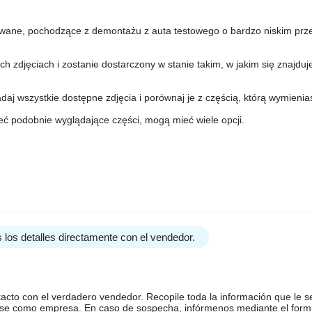
lowane, pochodzące z demontażu z auta testowego o bardzo niskim prz
h zdjęciach i zostanie dostarczony w stanie takim, w jakim się znajduj
daj wszystkie dostępne zdjęcia i porównaj je z częścią, którą wymienia
ć podobnie wyglądające części, mogą mieć wiele opcji.
 los detalles directamente con el vendedor.
tacto con el verdadero vendedor. Recopile toda la información que le s
arse como empresa. En caso de sospecha, infórmenos mediante el form