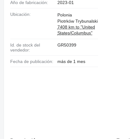
Año de fabricación:
2023-01
Ubicación:
Polonia
Piotrków Trybunalski
7408 km to "United
States/Columbus"
Id. de stock del
GR50399
vendedor:
Fecha de publicación:
más de 1 mes