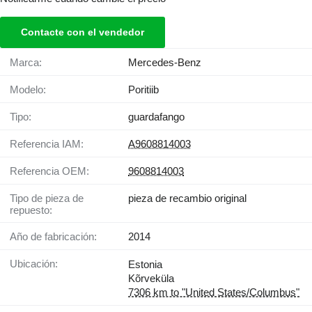
Contacte con el vendedor
Marca:
Mercedes-Benz
Modelo:
Poritiib
Tipo:
guardafango
Referencia IAM:
A9608814003
Referencia OEM:
9608814003
Tipo de pieza de
pieza de recambio original
repuesto:
Año de fabricación:
2014
Ubicación:
Estonia
Kõrveküla
7306 km to "United States/Columbus"