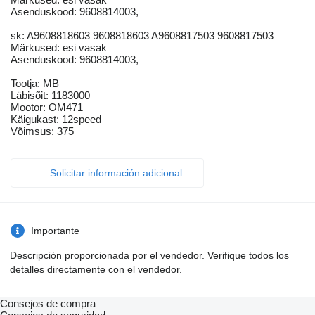
Asenduskood: 9608814003,
sk: A9608818603 9608818603 A9608817503 9608817503
Märkused: esi vasak
Asenduskood: 9608814003,
Tootja: MB
Läbisõit: 1183000
Mootor: OM471
Käigukast: 12speed
Võimsus: 375
Solicitar información adicional
Importante
Descripción proporcionada por el vendedor. Verifique todos los
detalles directamente con el vendedor.
Consejos de compra