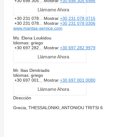
+30 698 305...
Mostrar
+30 698 305 6986
Llámame Ahora
+30 231 078...
Mostrar
+30 231 078 0715
+30 231 078...
Mostrar
+30 231 078 0306
www.mantas-service.com
Ms. Elena Loukidou
Idiomas:
griego
+30 697 282...
Mostrar
+30 697 282 9979
Llámame Ahora
Mr. Ilias Dimitriadis
Idiomas:
griego
+30 697 001...
Mostrar
+30 697 001 0080
Llámame Ahora
Dirección
Grecia, THESSALONIKI, ANTONIOU TRITSI 6