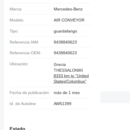
Marca:
Mercedes-Benz
Modelo:
AIR CONVEYOR
Tipo:
guardafango
Referencia IAM:
9438840623
Referencia OEM:
9438840623
Ubicación:
Grecia
THESSALONIKI
8333 km to "United
States/Columbus"
Fecha de publicación:
más de 1 mes
Id. de Autoline:
AW51399
Estado