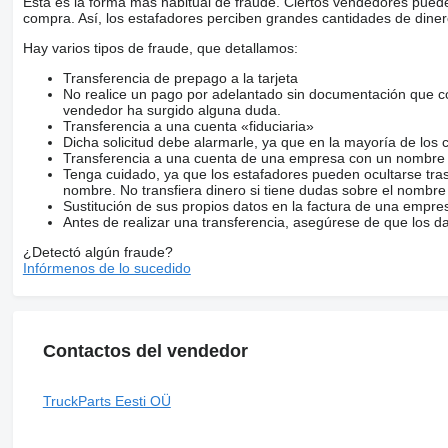
Esta es la forma más habitual de fraude. Ciertos vendedores pued
compra. Así, los estafadores perciben grandes cantidades de diner
Hay varios tipos de fraude, que detallamos:
Transferencia de prepago a la tarjeta
No realice un pago por adelantado sin documentación que con
vendedor ha surgido alguna duda.
Transferencia a una cuenta «fiduciaria»
Dicha solicitud debe alarmarle, ya que en la mayoría de los 
Transferencia a una cuenta de una empresa con un nombre 
Tenga cuidado, ya que los estafadores pueden ocultarse tra
nombre. No transfiera dinero si tiene dudas sobre el nombre
Sustitución de sus propios datos en la factura de una empre
Antes de realizar una transferencia, asegúrese de que los d
¿Detectó algún fraude?
Infórmenos de lo sucedido
Contactos del vendedor
TruckParts Eesti OÜ