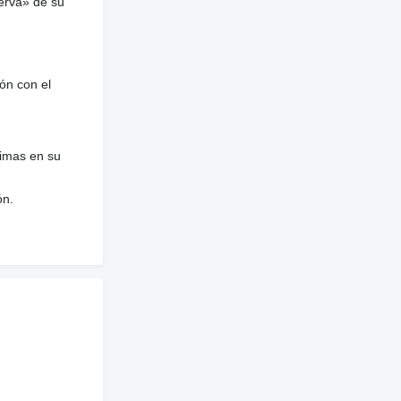
erva» de su
ón con el
nimas en su
ón.