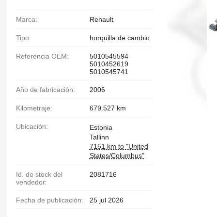
Marca:
Renault
Tipo:
horquilla de cambio
Referencia OEM:
5010545594
5010452619
5010545741
Año de fabricación:
2006
Kilometraje:
679.527 km
Ubicación:
Estonia
Tallinn
7151 km to "United
States/Columbus"
Id. de stock del
2081716
vendedor:
Fecha de publicación:
25 jul 2026