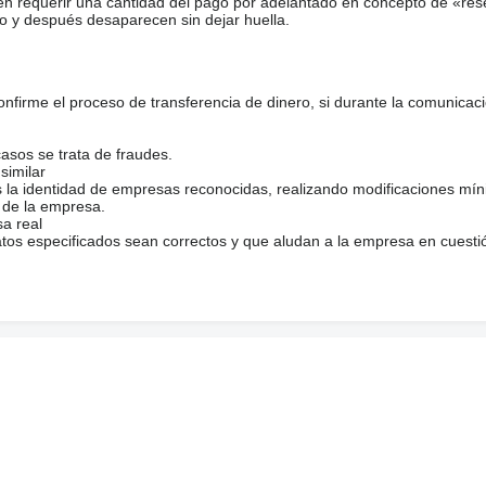
en requerir una cantidad del pago por adelantado en concepto de «res
o y después desaparecen sin dejar huella.
firme el proceso de transferencia de dinero, si durante la comunicaci
casos se trata de fraudes.
similar
s la identidad de empresas reconocidas, realizando modificaciones mí
 de la empresa.
sa real
atos especificados sean correctos y que aludan a la empresa en cuesti