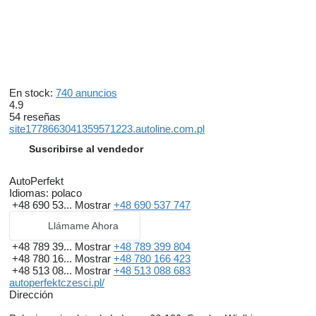
En stock:
740 anuncios
4.9
54 reseñas
site1778663041359571223.autoline.com.pl
Suscribirse al vendedor
AutoPerfekt
Idiomas:
polaco
+48 690 53...
Mostrar
+48 690 537 747
Llámame Ahora
+48 789 39...
Mostrar
+48 789 399 804
+48 780 16...
Mostrar
+48 780 166 423
+48 513 08...
Mostrar
+48 513 088 683
autoperfektczesci.pl/
Dirección