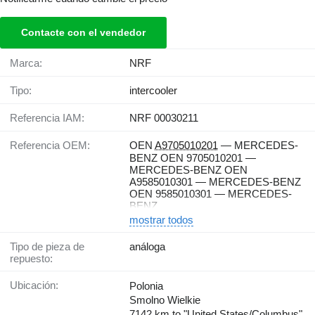
Contacte con el vendedor
Marca:
NRF
Tipo:
intercooler
Referencia IAM:
NRF 00030211
Referencia OEM:
OEN
A9705010201
— MERCEDES-
BENZ OEN 9705010201 —
MERCEDES-BENZ OEN
A9585010301 — MERCEDES-BENZ
OEN 9585010301 — MERCEDES-
BENZ
mostrar todos
Tipo de pieza de
análoga
repuesto:
Ubicación:
Polonia
Smolno Wielkie
7142 km to "United States/Columbus"