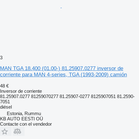
3
MAN TGA 18.400 (01.00-) 81.25907.0277 inversor de
corriente para MAN 4-series, TGA (1993-2009) camión
48 €
Inversor de corriente
81.25907.0277 81259070277 81.25907-0277 8125907051 81.2590-
7051
diésel
Estonia, Rummu
KB AUTO EESTI OÜ
Contacte con el vendedor