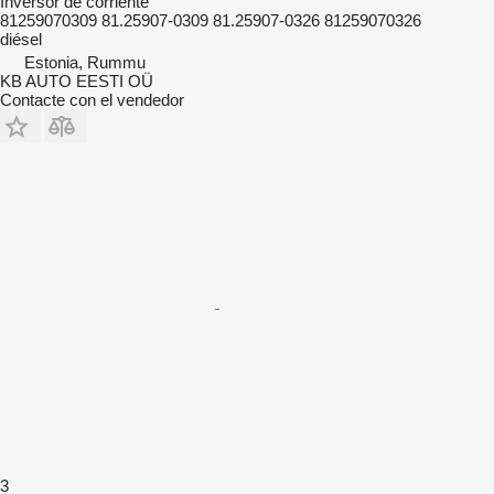
Inversor de corriente
81259070309 81.25907-0309 81.25907-0326 81259070326
diésel
Estonia, Rummu
KB AUTO EESTI OÜ
Contacte con el vendedor
3