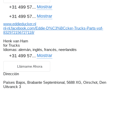
Mostrar
+31 499 57...
Mostrar
+31 499 57...
www.eddieducker.nl
nl-nl.facebook.com/Eddie-D%C3%BCcker-Trucks-Parts-vof-
832972156727118/
Henk van Ham
for Trucks
Idiomas:
alemán, inglés, francés, neerlandés
Mostrar
+31 499 57...
Llámame Ahora
Dirección
Países Bajos, Brabante Septentrional, 5688 XG, Oirschot, Den
Uitvanck 3