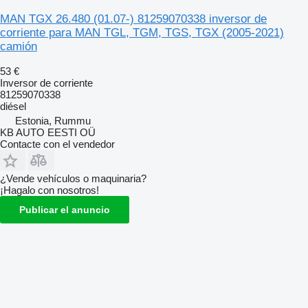
MAN TGX 26.480 (01.07-) 81259070338 inversor de
corriente para MAN TGL, TGM, TGS, TGX (2005-2021)
camión
53 €
Inversor de corriente
81259070338
diésel
Estonia, Rummu
KB AUTO EESTI OÜ
Contacte con el vendedor
¿Vende vehículos o maquinaria?
¡Hagalo con nosotros!
Publicar el anuncio