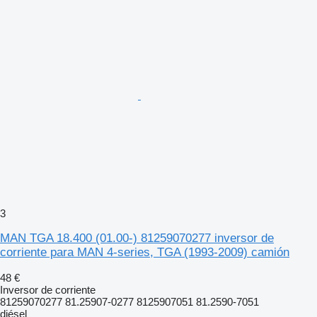
3
MAN TGA 18.400 (01.00-) 81259070277 inversor de
corriente para MAN 4-series, TGA (1993-2009) camión
48 €
Inversor de corriente
81259070277 81.25907-0277 8125907051 81.2590-7051
diésel