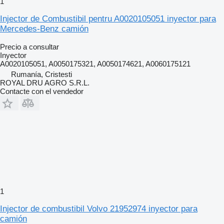
1
Injector de Combustibil pentru A0020105051 inyector para
Mercedes-Benz camión
Precio a consultar
Inyector
A0020105051, A0050175321, A0050174621, A0060175121
Rumanía, Cristesti
ROYAL DRU AGRO S.R.L.
Contacte con el vendedor
1
Injector de combustibil Volvo 21952974 inyector para
camión