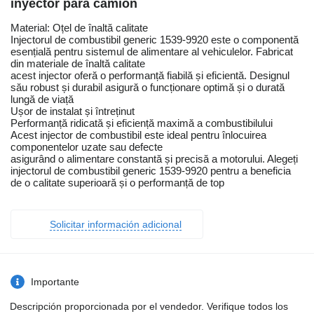
inyector para camión
Material: Oțel de înaltă calitate
Injectorul de combustibil generic 1539-9920 este o componentă
esențială pentru sistemul de alimentare al vehiculelor. Fabricat
din materiale de înaltă calitate
acest injector oferă o performanță fiabilă și eficientă. Designul
său robust și durabil asigură o funcționare optimă și o durată
lungă de viață
Ușor de instalat și întreținut
Performanță ridicată și eficiență maximă a combustibilului
Acest injector de combustibil este ideal pentru înlocuirea
componentelor uzate sau defecte
asigurând o alimentare constantă și precisă a motorului. Alegeți
injectorul de combustibil generic 1539-9920 pentru a beneficia
de o calitate superioară și o performanță de top
Solicitar información adicional
Importante
Descripción proporcionada por el vendedor. Verifique todos los