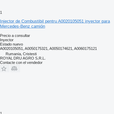
1
Injector de Combustibil pentru A0020105051 inyector para
Mercedes-Benz camión
Precio a consultar
Inyector
Estado
nuevo
A0020105051, A0050175321, A0050174621, A0060175121
Rumanía, Cristesti
ROYAL DRU AGRO S.R.L.
Contacte con el vendedor
1