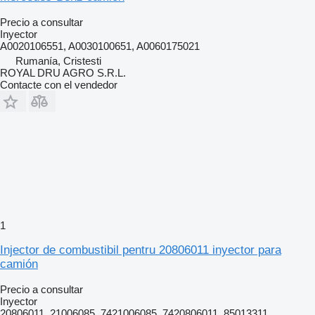
Precio a consultar
Inyector
A0020106551, A0030100651, A0060175021
Rumanía, Cristesti
ROYAL DRU AGRO S.R.L.
Contacte con el vendedor
1
Injector de combustibil pentru 20806011 inyector para
camión
Precio a consultar
Inyector
20806011, 21006085, 7421006085, 7420806011, 85013311