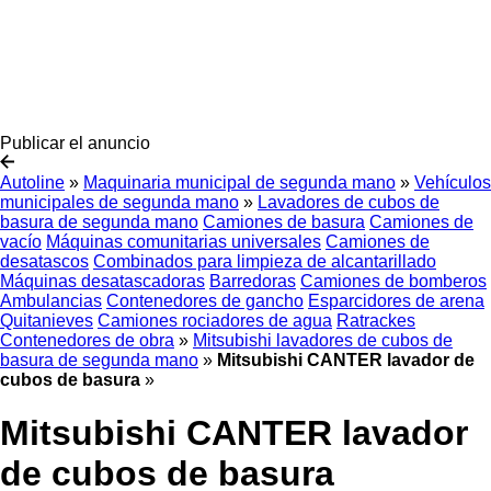
Publicar el anuncio
Autoline
»
Maquinaria municipal de segunda mano
»
Vehículos
municipales de segunda mano
»
Lavadores de cubos de
basura de segunda mano
Camiones de basura
Camiones de
vacío
Máquinas comunitarias universales
Camiones de
desatascos
Combinados para limpieza de alcantarillado
Máquinas desatascadoras
Barredoras
Camiones de bomberos
Ambulancias
Contenedores de gancho
Esparcidores de arena
Quitanieves
Camiones rociadores de agua
Ratrackes
Contenedores de obra
»
Mitsubishi lavadores de cubos de
basura de segunda mano
»
Mitsubishi CANTER lavador de
cubos de basura
»
Mitsubishi CANTER lavador
de cubos de basura