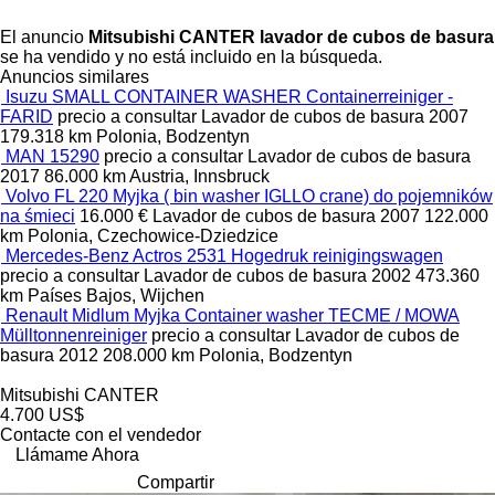
El anuncio
Mitsubishi CANTER lavador de cubos de basura
se ha vendido y no está incluido en la búsqueda.
Anuncios similares
Isuzu SMALL CONTAINER WASHER Containerreiniger -
FARID
precio a consultar
Lavador de cubos de basura
2007
179.318 km
Polonia, Bodzentyn
MAN 15290
precio a consultar
Lavador de cubos de basura
2017
86.000 km
Austria, Innsbruck
Volvo FL 220 Myjka ( bin washer IGLLO crane) do pojemników
na śmieci
16.000 €
Lavador de cubos de basura
2007
122.000
km
Polonia, Czechowice-Dziedzice
Mercedes-Benz Actros 2531 Hogedruk reinigingswagen
precio a consultar
Lavador de cubos de basura
2002
473.360
km
Países Bajos, Wijchen
Renault Midlum Myjka Container washer TECME / MOWA
Mülltonnenreiniger
precio a consultar
Lavador de cubos de
basura
2012
208.000 km
Polonia, Bodzentyn
Mitsubishi CANTER
4.700 US$
Contacte con el vendedor
Llámame Ahora
Compartir