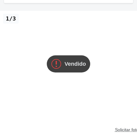
1/3
Vendido
Solicitar fo