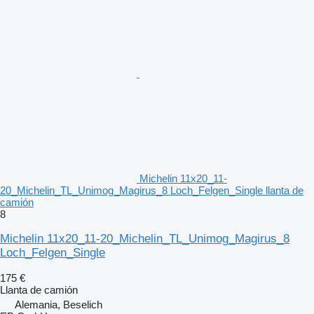
Michelin 11x20_11-
20_Michelin_TL_Unimog_Magirus_8 Loch_Felgen_Single llanta de
camión
8
Michelin 11x20_11-20_Michelin_TL_Unimog_Magirus_8
Loch_Felgen_Single
175 €
Llanta de camión
Alemania, Beselich