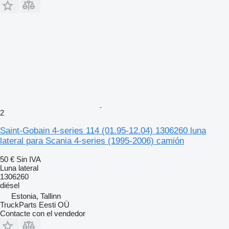
2
Saint-Gobain 4-series 114 (01.95-12.04) 1306260 luna
lateral para Scania 4-series (1995-2006) camión
50 €
Sin IVA
Luna lateral
1306260
diésel
Estonia, Tallinn
TruckParts Eesti OÜ
Contacte con el vendedor