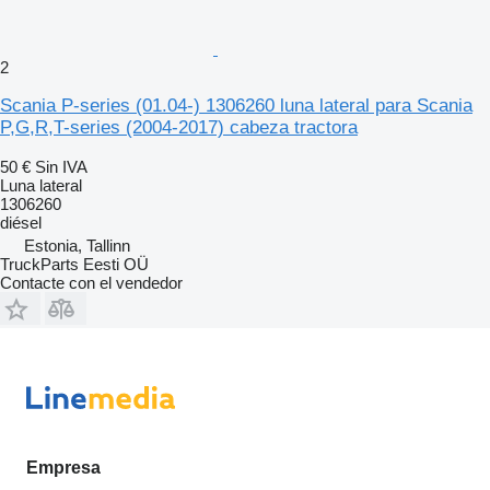
2
Scania P-series (01.04-) 1306260 luna lateral para Scania
P,G,R,T-series (2004-2017) cabeza tractora
50 €
Sin IVA
Luna lateral
1306260
diésel
Estonia, Tallinn
TruckParts Eesti OÜ
Contacte con el vendedor
Empresa