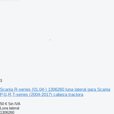
3
Scania R-series (01.04-) 1306260 luna lateral para Scania
P,G,R,T-series (2004-2017) cabeza tractora
50 €
Sin IVA
Luna lateral
1306260