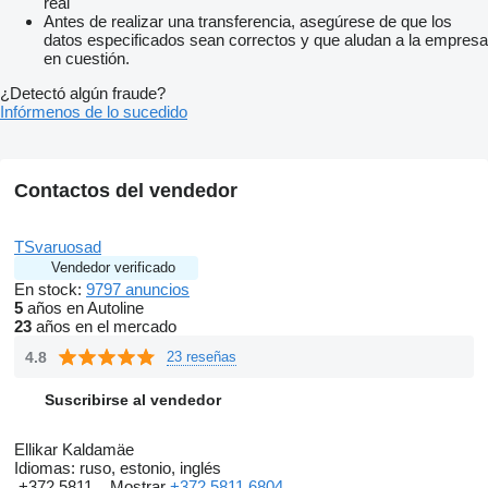
real
Antes de realizar una transferencia, asegúrese de que los
datos especificados sean correctos y que aludan a la empresa
en cuestión.
¿Detectó algún fraude?
Infórmenos de lo sucedido
Contactos del vendedor
TSvaruosad
Vendedor verificado
En stock:
9797 anuncios
5
años en Autoline
23
años en el mercado
4.8
23 reseñas
Suscribirse al vendedor
Ellikar Kaldamäe
Idiomas:
ruso, estonio, inglés
+372 5811...
Mostrar
+372 5811 6804