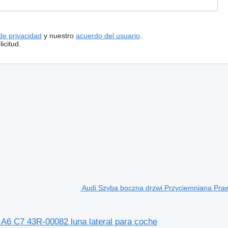
 de privacidad
y nuestro
acuerdo del usuario
.
icitud.
Audi Szyba boczna drzwi Przyciemniana Praw
A6 C7 43R-00082 luna lateral para coche