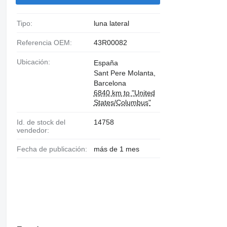
Tipo:
luna lateral
Referencia OEM:
43R00082
Ubicación:
España
Sant Pere Molanta,
Barcelona
6840 km to "United
States/Columbus"
Id. de stock del
14758
vendedor:
Fecha de publicación:
más de 1 mes