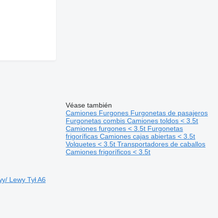
Véase también
Camiones
Furgones
Furgonetas de pasajeros
Furgonetas combis
Camiones toldos < 3.5t
Camiones furgones < 3.5t
Furgonetas
frigoríficas
Camiones cajas abiertas < 3.5t
Volquetes < 3.5t
Transportadores de caballos
Camiones frigoríficos < 3.5t
y/ Lewy Tył A6