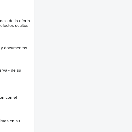
ecio de la oferta
defectos ocultos
es y documentos
erva» de su
ón con el
nimas en su