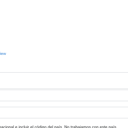
View
ional e incluir el código del país.
No trabajamos con este país