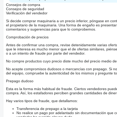
Consejos de compra
Consejos de seguridad
Verificación del vendedor
Si decide comprar maquinaria a un precio inferior, póngase en con
el propietario de la maquinaria. Una forma de engaño es present
comentarios y sugerencias para que lo comprobemos.
Comprobación de precios
Antes de confirmar una compra, revise detenidamente varias ofertas 
que le interesa es mucho menor que el de ofertas similares, piénsel
o a un intento de fraude por parte del vendedor.
No compre productos cuyo precio diste mucho del precio medio de 
No acepte compromisos dudosos o mercancías con prepago. Si no lo 
del equipo, compruebe la autenticidad de los mismos y pregunte to
Prepago dudoso
Esta es la forma más habitual de fraude. Ciertos vendedores pued
compra. Así, los estafadores perciben grandes cantidades de diner
Hay varios tipos de fraude, que detallamos:
Transferencia de prepago a la tarjeta
No realice un pago por adelantado sin documentación que con
vendedor ha surgido alguna duda.