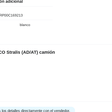
ón adicional
RP00C169213
blanco
CO Stralis (AD/AT) camión
 los detalles directamente con el vendedor.