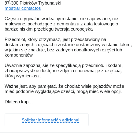
97-300 Piotrków Trybunalski
mostrar contactos
Części oryginalne w idealnym stanie, nie naprawiane, nie
malowane, pochodzące z demontażu z auta testowego o
bardzo niskim przebiegu (wersja europejska
Przedmiot, który otrzymasz, jest przedstawiony na
dostarczonych zdjęciach i zostanie dostarczony w stanie takim,
w jakim się znajduje, bez żadnych dodatkowych części lub
komponentów.
Uważnie zapoznaj się ze specyfikacją przedmiotu i kodami,
zbadaj wszystkie dostępne zdjęcia i porównaj je z częścią,
którą wymieniasz.
Ważne jest, aby pamiętać, że chociaż wiele pojazdów może
mieć podobnie wyglądające części, mogą mieć wiele opcji.
Dlatego kup…
Solicitar información adicional