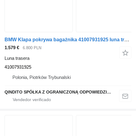
BMW Klapa pokrywa bagażnika 41007931925 luna trasera para BMW X5 G05 coche
1.579 €
6.800 PLN
Luna trasera
41007931925
Polonia, Piotrków Trybunalski
QINDITO SPÓŁKA Z OGRANICZONĄ ODPOWIEDZIALNOŚCIĄ