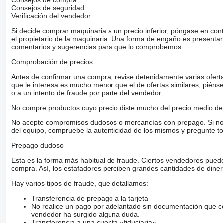
Consejos de compra
Consejos de seguridad
Verificación del vendedor
Si decide comprar maquinaria a un precio inferior, póngase en con
el propietario de la maquinaria. Una forma de engaño es present
comentarios y sugerencias para que lo comprobemos.
Comprobación de precios
Antes de confirmar una compra, revise detenidamente varias ofertas 
que le interesa es mucho menor que el de ofertas similares, piénsel
o a un intento de fraude por parte del vendedor.
No compre productos cuyo precio diste mucho del precio medio de 
No acepte compromisos dudosos o mercancías con prepago. Si no lo 
del equipo, compruebe la autenticidad de los mismos y pregunte to
Prepago dudoso
Esta es la forma más habitual de fraude. Ciertos vendedores pued
compra. Así, los estafadores perciben grandes cantidades de diner
Hay varios tipos de fraude, que detallamos:
Transferencia de prepago a la tarjeta
No realice un pago por adelantado sin documentación que con
vendedor ha surgido alguna duda.
Transferencia a una cuenta «fiduciaria»