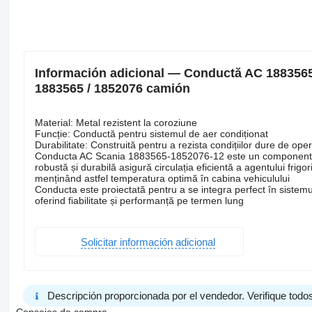
Información adicional — Conductă AC 1883565
1883565 / 1852076 camión
Material: Metal rezistent la coroziune
Funcție: Conductă pentru sistemul de aer condiționat
Durabilitate: Construită pentru a rezista condițiilor dure de ope
Conducta AC Scania 1883565-1852076-12 este un component ese
robustă și durabilă asigură circulația eficientă a agentului frigori
menținând astfel temperatura optimă în cabina vehiculului
Conducta este proiectată pentru a se integra perfect în sistemul
oferind fiabilitate și performanță pe termen lung
Solicitar información adicional
Descripción proporcionada por el vendedor. Verifique todos