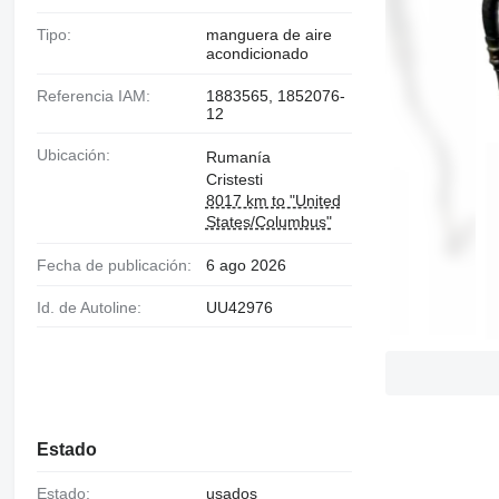
Tipo:
manguera de aire
acondicionado
Referencia IAM:
1883565, 1852076-
12
Ubicación:
Rumanía
Cristesti
8017 km to "United
States/Columbus"
Fecha de publicación:
6 ago 2026
Id. de Autoline:
UU42976
Estado
Estado:
usados