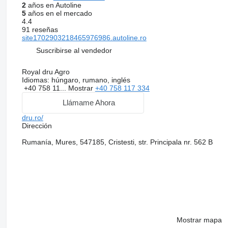
2
años en Autoline
5
años en el mercado
4.4
91 reseñas
site1702903218465976986.autoline.ro
Suscribirse al vendedor
Royal dru Agro
Idiomas:
húngaro, rumano, inglés
+40 758 11...
Mostrar
+40 758 117 334
Llámame Ahora
dru.ro/
Dirección
Rumanía, Mures, 547185, Cristesti, str. Principala nr. 562 B
Mostrar mapa