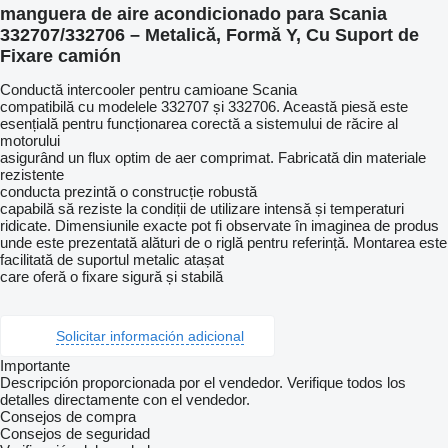
manguera de aire acondicionado para Scania
332707/332706 – Metalică, Formă Y, Cu Suport de
Fixare camión
Conductă intercooler pentru camioane Scania
compatibilă cu modelele 332707 și 332706. Această piesă este
esențială pentru funcționarea corectă a sistemului de răcire al
motorului
asigurând un flux optim de aer comprimat. Fabricată din materiale
rezistente
conducta prezintă o construcție robustă
capabilă să reziste la condiții de utilizare intensă și temperaturi
ridicate. Dimensiunile exacte pot fi observate în imaginea de produs
unde este prezentată alături de o riglă pentru referință. Montarea este
facilitată de suportul metalic atașat
care oferă o fixare sigură și stabilă
Solicitar información adicional
Importante
Descripción proporcionada por el vendedor. Verifique todos los
detalles directamente con el vendedor.
Consejos de compra
Consejos de seguridad