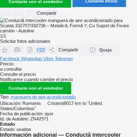
Llámame Ahora
Contacte con el vendedor
Compartir
1/1
Solicitar fotos adicionales
PDF
Compartir
Queja
Facebook
WhatsApp
Viber
Telegram
Precio:
a consultar
Consulte el precio
Notificarme cuando cambie el precio
Contacte con el vendedor
Tipo:
manguera de aire acondicionado
Ubicación:
Rumanía
Cristesti
8017 km to "United
States/Columbus"
Fecha de publicación:
ayer
Id. de Autoline:
ZN42971
Estado
Estado:
usados
Información adicional — Conductă Intercooler