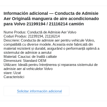
Información adicional — Conducta de Admisie
Aer Originală manguera de aire acondicionado
para Volvo 21199194 / 21116214 camión
Nume Produs: Conductă de Admisie Aer Volvo
Coduri Produs: 21199194, 21116214
Descriere: Conducta de admisie aer pentru vehicule Volvo,
compatibilă cu diverse modele. Aceasta este fabricată din
material rezistent și durabil, asigurând o performanță optimă a
sistemului de admisie a aerului
Material: Cauciuc de înaltă calitate
Dimensiuni: Standard OEM
Utilizare: Ideală pentru întreținerea și repararea sistemului de
admisie aer al vehiculelor Volvo
stare: Uzat
Caracteristici
Solicitar información adicional