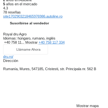
5
años en el mercado
4.3
78 reseñas
site1702903218465976986.autoline.ro
Suscribirse al vendedor
Royal dru Agro
Idiomas:
húngaro, rumano, inglés
+40 758 11...
Mostrar
+40 758 117 334
Llámame Ahora
dru.ro/
Dirección
Rumanía, Mures, 547185, Cristesti, str. Principala nr. 562 B
Mostrar mapa