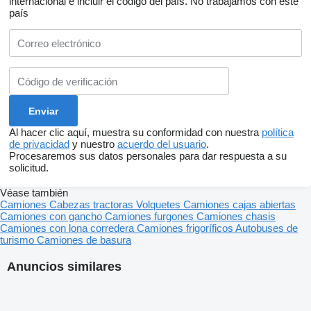
internacional e incluir el código del país.
No trabajamos con este
país
Al hacer clic aquí, muestra su conformidad con nuestra
política
de privacidad
y nuestro
acuerdo del usuario
.
Procesaremos sus datos personales para dar respuesta a su
solicitud.
Véase también
Camiones
Cabezas tractoras
Volquetes
Camiones cajas abiertas
Camiones con gancho
Camiones furgones
Camiones chasis
Camiones con lona corredera
Camiones frigoríficos
Autobuses de
turismo
Camiones de basura
Anuncios similares