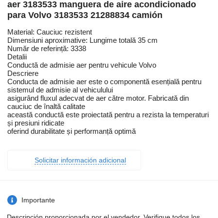
aer 3183533 manguera de aire acondicionado
para Volvo 3183533 21288834 camión
Material: Cauciuc rezistent
Dimensiuni aproximative: Lungime totală 35 cm
Număr de referință: 3338
Detalii
Conductă de admisie aer pentru vehicule Volvo
Descriere
Conducta de admisie aer este o componentă esențială pentru
sistemul de admisie al vehiculului
asigurând fluxul adecvat de aer către motor. Fabricată din
cauciuc de înaltă calitate
această conductă este proiectată pentru a rezista la temperaturi
și presiuni ridicate
oferind durabilitate și performanță optimă
Solicitar información adicional
Importante
Descripción proporcionada por el vendedor. Verifique todos los