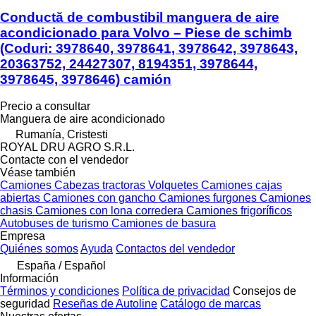
Conductă de combustibil manguera de aire
acondicionado para Volvo – Piese de schimb
(Coduri: 3978640, 3978641, 3978642, 3978643,
20363752, 24427307, 8194351, 3978644,
3978645, 3978646) camión
Precio a consultar
Manguera de aire acondicionado
Rumanía, Cristesti
ROYAL DRU AGRO S.R.L.
Contacte con el vendedor
Véase también
Camiones
Cabezas tractoras
Volquetes
Camiones cajas
abiertas
Camiones con gancho
Camiones furgones
Camiones
chasis
Camiones con lona corredera
Camiones frigoríficos
Autobuses de turismo
Camiones de basura
Empresa
Quiénes somos
Ayuda
Contactos del vendedor
España / Español
Información
Términos y condiciones
Política de privacidad
Consejos de
seguridad
Reseñas de Autoline
Catálogo de marcas