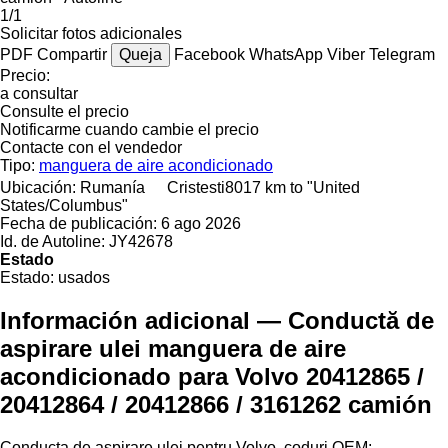
1/1
Solicitar fotos adicionales
PDF
Compartir
Queja
Facebook
WhatsApp
Viber
Telegram
Precio:
a consultar
Consulte el precio
Notificarme cuando cambie el precio
Contacte con el vendedor
Tipo:
manguera de aire acondicionado
Ubicación:
Rumanía
Cristesti
8017 km to "United
States/Columbus"
Fecha de publicación:
6 ago 2026
Id. de Autoline:
JY42678
Estado
Estado:
usados
Información adicional — Conductă de
aspirare ulei manguera de aire
acondicionado para Volvo 20412865 /
20412864 / 20412866 / 3161262 camión
Conducta de aspirare ulei pentru Volvo, coduri OEM: