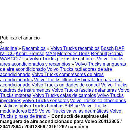
Publicar el anuncio
Autoline
»
Recambios
»
Volvo Trucks recambios
Bosch
DAF
IVECO
Knorr-Bremse
MAN
Mercedes-Benz
Renault
Scania
WABCO
ZF
»
Volvo Trucks piezas de cabina
»
Volvo Trucks
aires acondicionados y recambios
»
Volvo Trucks mangueras
de aire acondicionado
Volvo Trucks radiadores de aire
acondicionado
Volvo Trucks compresores de aires
acondicionados
Volvo Trucks filtros deshidratador para aire
acondicionado
Volvo Trucks unidades de control
Volvo Trucks
cuadros de instrumentos
Volvo Trucks fascias delanteras
Volvo
Trucks motores
Volvo Trucks cajas de cambios
Volvo Trucks
inyectores
Volvo Trucks sensores
Volvo Trucks calefacciones
estáticas
Volvo Trucks bombas AdBlue
Volvo Trucks
moduladores EBS
Volvo Trucks válvulas neumáticas
Volvo
Trucks pinzas de freno
»
Conductă de aspirare ulei
manguera de aire acondicionado para Volvo 20412865 /
20412864 / 20412866 / 3161262 camión
»