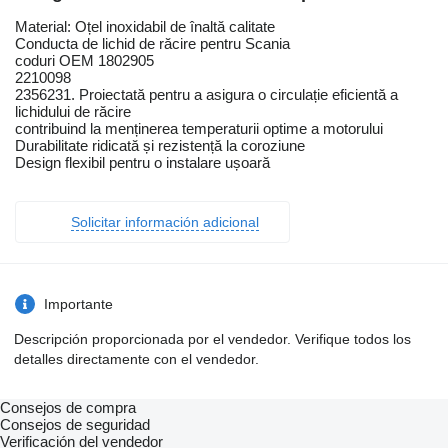
Material: Oțel inoxidabil de înaltă calitate
Conducta de lichid de răcire pentru Scania
coduri OEM 1802905
2210098
2356231. Proiectată pentru a asigura o circulație eficientă a
lichidului de răcire
contribuind la menținerea temperaturii optime a motorului
Durabilitate ridicată și rezistență la coroziune
Design flexibil pentru o instalare ușoară
Solicitar información adicional
Importante
Descripción proporcionada por el vendedor. Verifique todos los
detalles directamente con el vendedor.
Consejos de compra
Consejos de seguridad
Verificación del vendedor