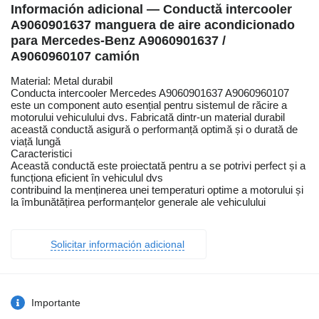
Información adicional — Conductă intercooler
A9060901637 manguera de aire acondicionado
para Mercedes-Benz A9060901637 /
A9060960107 camión
Material: Metal durabil
Conducta intercooler Mercedes A9060901637 A9060960107
este un component auto esențial pentru sistemul de răcire a
motorului vehiculului dvs. Fabricată dintr-un material durabil
această conductă asigură o performanță optimă și o durată de
viață lungă
Caracteristici
Această conductă este proiectată pentru a se potrivi perfect și a
funcționa eficient în vehiculul dvs
contribuind la menținerea unei temperaturi optime a motorului și
la îmbunătățirea performanțelor generale ale vehiculului
Solicitar información adicional
Importante