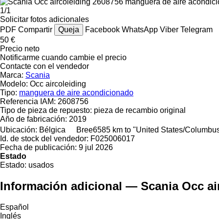
1/1
Solicitar fotos adicionales
PDF
Compartir
Queja
Facebook
WhatsApp
Viber
Telegram
50 €
Precio neto
Notificarme cuando cambie el precio
Contacte con el vendedor
Marca:
Scania
Modelo:
Occ aircoleiding
Tipo:
manguera de aire acondicionado
Referencia IAM:
2608756
Tipo de pieza de repuesto:
pieza de recambio original
Año de fabricación:
2019
Ubicación:
Bélgica
Bree
6585 km to "United States/Columbu
Id. de stock del vendedor:
F025006017
Fecha de publicación:
9 jul 2026
Estado
Estado:
usados
Información adicional — Scania Occ a
Español
Inglés