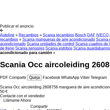
Publicar el anuncio
Autoline
»
Recambios
»
Scania recambios
Bosch
DAF
IVECO
recambios
»
Scania mangueras de aire acondicionado
Scania 
acondicionado
Scania unidades de control
Scania cuadros de 
de freno
Scania sensores
Scania estribos
Scania guardabarros
acondicionado para camión
»
Scania Occ aircoleiding 260
PDF
Compartir
Queja
Facebook
WhatsApp
Viber
Telegram
Scania Occ aircoleiding 2608756 manguera de aire acondicio
50 €
Contacte con el vendedor
Llámame Ahora
Compartir