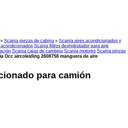
»
Scania piezas de cabina
»
Scania aires acondicionados y
 acondicionados
Scania filtros deshidratador para aire
ración
Scania cajas de cambios
Scania motores
Scania pinzas
a Occ aircoleiding 2608756 manguera de aire
icionado para camión