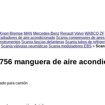
Knorr-Bremse
MAN
Mercedes-Benz
Renault
Volvo
WABCO
ZF
radiadores de aire acondicionado
Scania compresores de aires
instrumentos
Scania fascias delanteras
Scania tubos de refrige
Scania válvulas neumáticas
Scania moduladores EBS
»
Scani
8756 manguera de aire acond
nado para camión