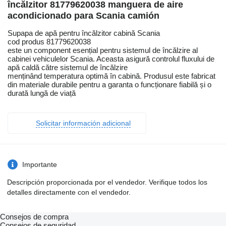
încălzitor 81779620038 manguera de aire
acondicionado para Scania camión
Supapa de apă pentru încălzitor cabină Scania
cod produs 81779620038
este un component esențial pentru sistemul de încălzire al
cabinei vehiculelor Scania. Aceasta asigură controlul fluxului de
apă caldă către sistemul de încălzire
menținând temperatura optimă în cabină. Produsul este fabricat
din materiale durabile pentru a garanta o funcționare fiabilă și o
durată lungă de viață
Solicitar información adicional
Importante
Descripción proporcionada por el vendedor. Verifique todos los
detalles directamente con el vendedor.
Consejos de compra
Consejos de seguridad