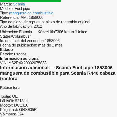
Marca:
Scania
Modelo:
Fuel pipe
Tipo:
manguera de combustible
Referencia IAM:
1858006
Tipo de pieza de repuesto:
pieza de recambio original
Año de fabricación:
2012
Ubicación:
Estonia
Kõrveküla
7306 km to "United
States/Columbus"
Id. de stock del vendedor:
1858006
Fecha de publicación:
más de 1 mes
Estado
Estado:
usados
Información adicional
VIN:
YS2R4X20002075838
Información adicional — Scania Fuel pipe 1858006
manguera de combustible para Scania R440 cabeza
tractora
Kütuse toru
Tootja: OE
Läbisõit: 921344
Mootor: DC1310
Käigukast: GRS905R
Võimsus: 324