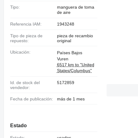
Tipo:
manguera de toma
de aire
Referencia IAM:
1943248
Tipo de pieza de
pieza de recambio
repuesto:
original
Ubicación:
Países Bajos
Vuren
6517 km to "United
States/Columbus"
Id. de stock del
5172859
vendedor:
Fecha de publicación:
más de 1 mes
Estado
Estado:
usados