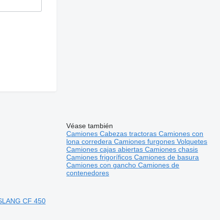
Véase también
Camiones
Cabezas tractoras
Camiones con
lona corredera
Camiones furgones
Volquetes
Camiones cajas abiertas
Camiones chasis
Camiones frigoríficos
Camiones de basura
Camiones con gancho
Camiones de
contenedores
SLANG CF 450