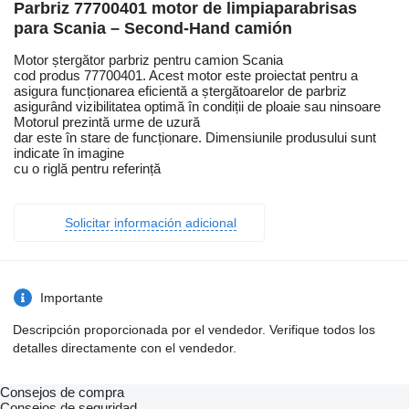
Parbriz 77700401 motor de limpiaparabrisas
para Scania – Second-Hand camión
Motor ștergător parbriz pentru camion Scania
cod produs 77700401. Acest motor este proiectat pentru a
asigura funcționarea eficientă a ștergătoarelor de parbriz
asigurând vizibilitatea optimă în condiții de ploaie sau ninsoare
Motorul prezintă urme de uzură
dar este în stare de funcționare. Dimensiunile produsului sunt
indicate în imagine
cu o riglă pentru referință
Solicitar información adicional
Importante
Descripción proporcionada por el vendedor. Verifique todos los
detalles directamente con el vendedor.
Consejos de compra
Consejos de seguridad