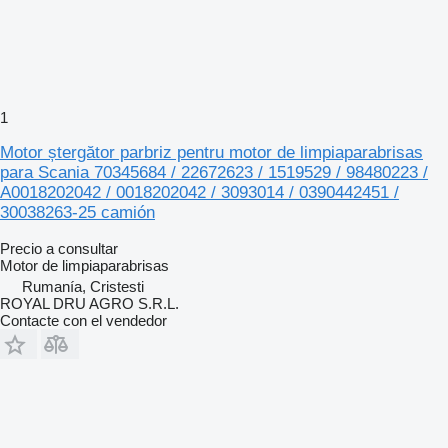
1
Motor ștergător parbriz pentru motor de limpiaparabrisas
para Scania 70345684 / 22672623 / 1519529 / 98480223 /
A0018202042 / 0018202042 / 3093014 / 0390442451 /
30038263-25 camión
Precio a consultar
Motor de limpiaparabrisas
Rumanía, Cristesti
ROYAL DRU AGRO S.R.L.
Contacte con el vendedor