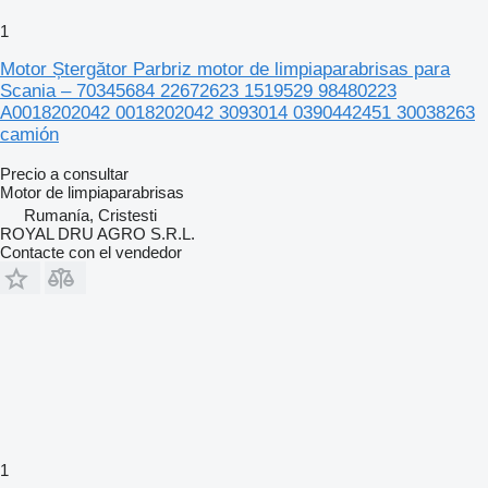
1
Motor Ștergător Parbriz motor de limpiaparabrisas para
Scania – 70345684 22672623 1519529 98480223
A0018202042 0018202042 3093014 0390442451 30038263
camión
Precio a consultar
Motor de limpiaparabrisas
Rumanía, Cristesti
ROYAL DRU AGRO S.R.L.
Contacte con el vendedor
1