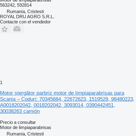
563242, 592814
Rumanía, Cristesti
ROYAL DRU AGRO S.R.L.
Contacte con el vendedor
1
Motor ștergător parbriz motor de limpiaparabrisas para
Scania – Coduri: 70345684, 22672623, 1519529, 98480223,
A0018202042, 0018202042, 3093014, 0390442451,
30038263 camión
Precio a consultar
Motor de limpiaparabrisas
Rumanía, Cristesti