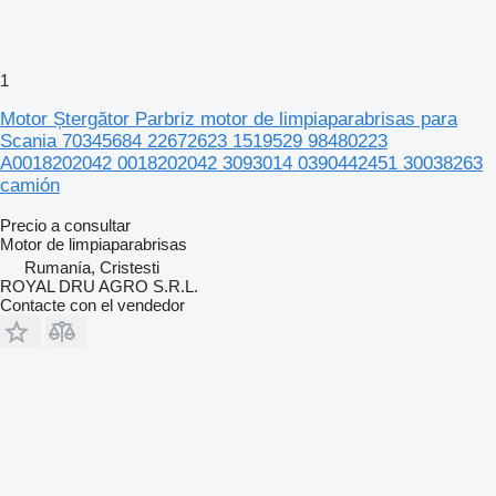
1
Motor Ștergător Parbriz motor de limpiaparabrisas para
Scania 70345684 22672623 1519529 98480223
A0018202042 0018202042 3093014 0390442451 30038263
camión
Precio a consultar
Motor de limpiaparabrisas
Rumanía, Cristesti
ROYAL DRU AGRO S.R.L.
Contacte con el vendedor