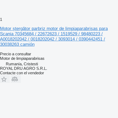
1
Motor ștergător parbriz motor de limpiaparabrisas para
Scania 70345684 / 22672623 / 1519529 / 98480223 /
A0018202042 / 0018202042 / 3093014 / 0390442451 /
30038263 camión
Precio a consultar
Motor de limpiaparabrisas
Rumanía, Cristesti
ROYAL DRU AGRO S.R.L.
Contacte con el vendedor