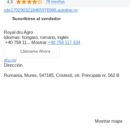
4.3
78 reseñas
site1702903218465976986.autoline.ro
Suscribirse al vendedor
Royal dru Agro
Idiomas:
húngaro, rumano, inglés
+40 758 11...
Mostrar
+40 758 117 334
Llámame Ahora
dru.ro/
Dirección
Rumanía, Mures, 547185, Cristesti, str. Principala nr. 562 B
Mostrar mapa