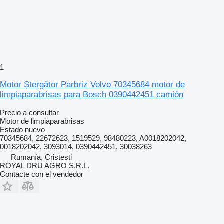
1
Motor Ștergător Parbriz Volvo 70345684 motor de
limpiaparabrisas para Bosch 0390442451 camión
Precio a consultar
Motor de limpiaparabrisas
Estado
nuevo
70345684, 22672623, 1519529, 98480223, A0018202042,
0018202042, 3093014, 0390442451, 30038263
Rumanía, Cristesti
ROYAL DRU AGRO S.R.L.
Contacte con el vendedor