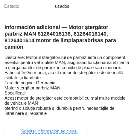
Estado:
usados
Información adicional — Motor ștergător
parbriz MAN 81264016138, 81264016140,
8126401614 motor de limpiaparabrisas para
camión
Descriere: Motorul ștergătorului de parbriz este un component
esențial pentru vehiculele MAN, asigurând funcționarea eficientă
a ștergătoarelor de parbriz în condiții de ploaie sau ninsoare.
Fabricat în Germania, acest motor de ștergător este de înaltă
calitate și fiabilitate
Țara de origine: Germania
Motor ștergător parbriz MAN
Specificații
Acest motor de ștergător este compatibil cu mai multe modele
de vehicule MAN
oferind o soluție robustă și durabilă pentru necesitățile de
întreținere și reparație
Solicitar información adicional