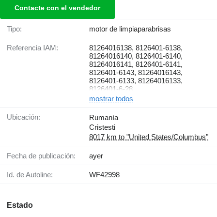
Contacte con el vendedor
Tipo:
motor de limpiaparabrisas
Referencia IAM:
81264016138, 8126401-6138,
81264016140, 8126401-6140,
81264016141, 8126401-6141,
8126401-6143, 81264016143,
8126401-6133, 81264016133,
8126401-6-28
mostrar todos
Ubicación:
Rumanía
Cristesti
8017 km to "United States/Columbus"
Fecha de publicación:
ayer
Id. de Autoline:
WF42998
Estado