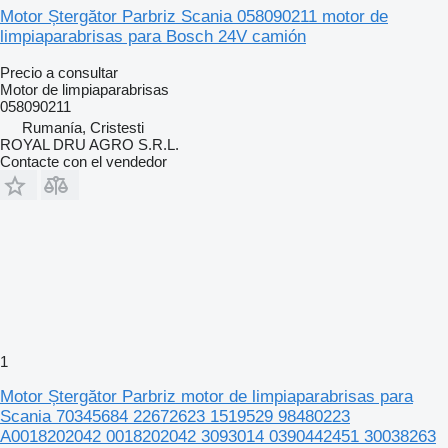
Motor Ștergător Parbriz Scania 058090211 motor de
limpiaparabrisas para Bosch 24V camión
Precio a consultar
Motor de limpiaparabrisas
058090211
Rumanía, Cristesti
ROYAL DRU AGRO S.R.L.
Contacte con el vendedor
1
Motor Ștergător Parbriz motor de limpiaparabrisas para
Scania 70345684 22672623 1519529 98480223
A0018202042 0018202042 3093014 0390442451 30038263