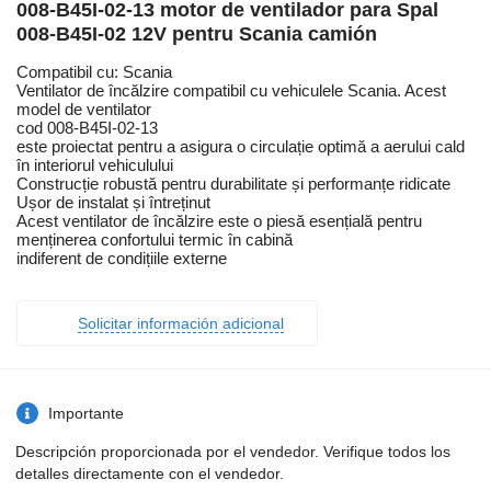
008-B45I-02-13 motor de ventilador para Spal
008-B45I-02 12V pentru Scania camión
Compatibil cu: Scania
Ventilator de încălzire compatibil cu vehiculele Scania. Acest
model de ventilator
cod 008-B45I-02-13
este proiectat pentru a asigura o circulație optimă a aerului cald
în interiorul vehiculului
Construcție robustă pentru durabilitate și performanțe ridicate
Ușor de instalat și întreținut
Acest ventilator de încălzire este o piesă esențială pentru
menținerea confortului termic în cabină
indiferent de condițiile externe
Solicitar información adicional
Importante
Descripción proporcionada por el vendedor. Verifique todos los
detalles directamente con el vendedor.