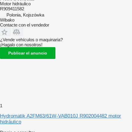
Motor hidráulico
R909411582
Polonia, Kojszówka
Wibako
Contacte con el vendedor
¿Vende vehículos o maquinaria?
¡Hagalo con nosotros!
Publicar el anuncio
1
Hydromatik A2FM63/61W-VAB010J R902004482 motor
hidráulico