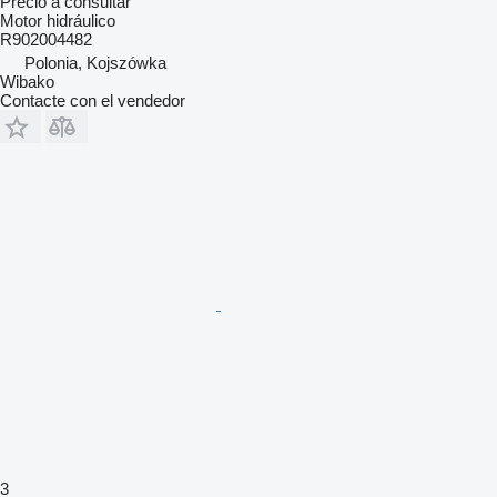
Precio a consultar
Motor hidráulico
R902004482
Polonia, Kojszówka
Wibako
Contacte con el vendedor
3