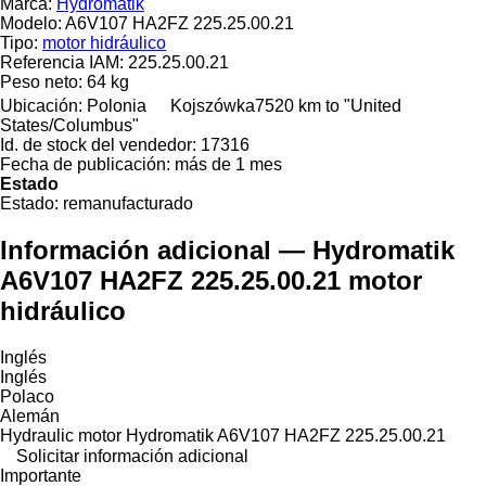
Marca:
Hydromatik
Modelo:
A6V107 HA2FZ 225.25.00.21
Tipo:
motor hidráulico
Referencia IAM:
225.25.00.21
Peso neto:
64 kg
Ubicación:
Polonia
Kojszówka
7520 km to "United
States/Columbus"
Id. de stock del vendedor:
17316
Fecha de publicación:
más de 1 mes
Estado
Estado:
remanufacturado
Información adicional — Hydromatik
A6V107 HA2FZ 225.25.00.21 motor
hidráulico
Inglés
Inglés
Polaco
Alemán
Hydraulic motor Hydromatik A6V107 HA2FZ 225.25.00.21
Solicitar información adicional
Importante