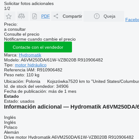
Solicitar fotos adicionales
1/2
PDF
Compartir
Queja
Faceb
Precio:
a consultar
Consulte el precio
Notificarme cuando cambie el precio
Contacte con el vendedor
Marca:
Hydromatik
Modelo:
A6VM250DA/61W-VZB020B R910906482
Tipo:
motor hidráulico
Referencia IAM:
R910906482
Peso neto:
110 kg
Ubicación:
Polonia
Kojszówka
7520 km to "United States/Columbu
Id. de stock del vendedor:
34906
Fecha de publicación:
más de 1 mes
Estado
Estado:
usados
Información adicional — Hydromatik A6VM250DA/
Inglés
Inglés
Polaco
Alemán
Drive motor Hydromatik A6VM250DA/61W-VZB020B R910906482