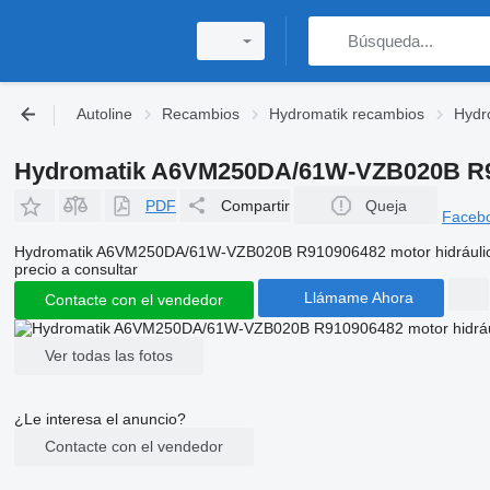
Autoline
Recambios
Hydromatik recambios
Hydro
Hydromatik A6VM250DA/61W-VZB020B R91
PDF
Compartir
Queja
Faceb
Hydromatik A6VM250DA/61W-VZB020B R910906482 motor hidráuli
precio a consultar
Llámame Ahora
Contacte con el vendedor
Ver todas las fotos
¿Le interesa el anuncio?
Contacte con el vendedor