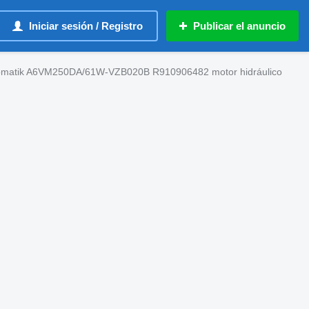
Iniciar sesión / Registro
Publicar el anuncio
omatik A6VM250DA/61W-VZB020B R910906482 motor hidráulico