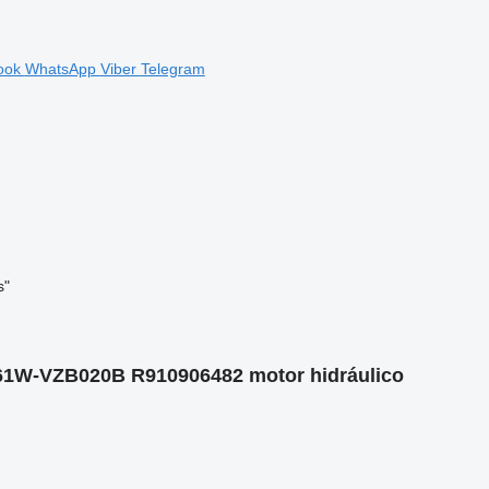
ook
WhatsApp
Viber
Telegram
s"
61W-VZB020B R910906482 motor hidráulico