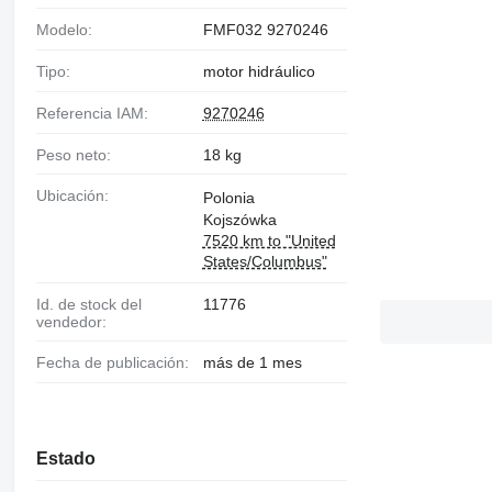
Modelo:
FMF032 9270246
Tipo:
motor hidráulico
Referencia IAM:
9270246
Peso neto:
18 kg
Ubicación:
Polonia
Kojszówka
7520 km to "United
States/Columbus"
Id. de stock del
11776
vendedor:
Fecha de publicación:
más de 1 mes
Estado