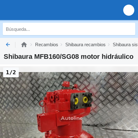
Recambios
Shibaura recambios
Shibaura sis
Shibaura MFB160/SG08 motor hidráulico
1/2