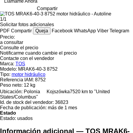
Llámame Ahora
Compartir
1/1
Solicitar fotos adicionales
PDF
Compartir
Queja
Facebook
WhatsApp
Viber
Telegram
Precio:
a consultar
Consulte el precio
Notificarme cuando cambie el precio
Contacte con el vendedor
Marca:
TOS
Modelo:
MRAK6-40-3 8752
Tipo:
motor hidráulico
Referencia IAM:
8752
Peso neto:
12 kg
Ubicación:
Polonia
Kojszówka
7520 km to "United
States/Columbus"
Id. de stock del vendedor:
36823
Fecha de publicación:
más de 1 mes
Estado
Estado:
usados
Información adicional — TOS MRAK6-