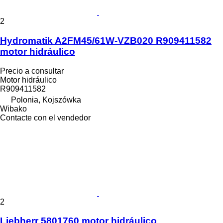
2
Hydromatik A2FM45/61W-VZB020 R909411582
motor hidráulico
Precio a consultar
Motor hidráulico
R909411582
Polonia, Kojszówka
Wibako
Contacte con el vendedor
2
Liebherr 5801760 motor hidráulico