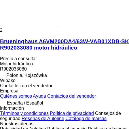
2
Brueninghaus A6VM200DA4/63W-VAB01XDB-SK
R902033080 motor hidráulico
Precio a consultar
Motor hidráulico
R902033080
Polonia, Kojszówka
Wibako
Contacte con el vendedor
Empresa
Quiénes somos
Ayuda
Contactos del vendedor
España / Español
Información
Términos y condiciones
Política de privacidad
Consejos de
seguridad
Reseñas de Autoline
Catálogo de marcas
Nuestras ofertas
Publicidad en Autoline
Publicar el anuncio
Publicar un banner