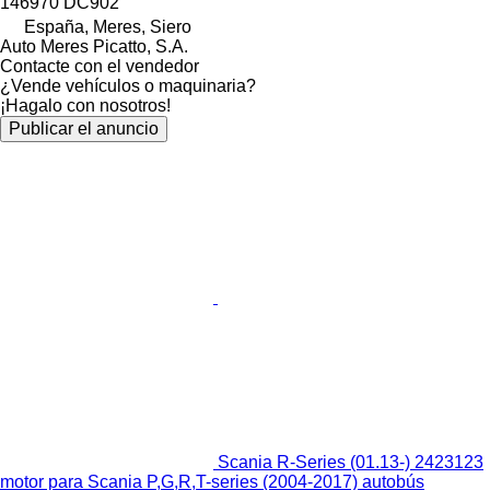
146970 DC902
España, Meres, Siero
Auto Meres Picatto, S.A.
Contacte con el vendedor
¿Vende vehículos o maquinaria?
¡Hagalo con nosotros!
Publicar el anuncio
Scania R-Series (01.13-) 2423123
motor para Scania P,G,R,T-series (2004-2017) autobús