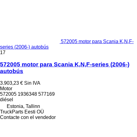
572005 motor para Scania K,N,F-
series (2006-) autobús
17
572005 motor para Scania K,N,F-series (2006-)
autobús
3.903,23 €
Sin IVA
Motor
572005 1936348 577169
diésel
Estonia, Tallinn
TruckParts Eesti OÜ
Contacte con el vendedor