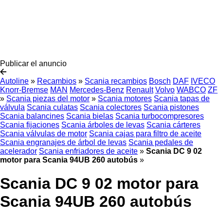
Publicar el anuncio
Autoline
»
Recambios
»
Scania recambios
Bosch
DAF
IVECO
Knorr-Bremse
MAN
Mercedes-Benz
Renault
Volvo
WABCO
ZF
»
Scania piezas del motor
»
Scania motores
Scania tapas de
válvula
Scania culatas
Scania colectores
Scania pistones
Scania balancines
Scania bielas
Scania turbocompresores
Scania fijaciones
Scania árboles de levas
Scania cárteres
Scania válvulas de motor
Scania cajas para filtro de aceite
Scania engranajes de árbol de levas
Scania pedales de
acelerador
Scania enfriadores de aceite
»
Scania DC 9 02
motor para Scania 94UB 260 autobús
»
Scania DC 9 02 motor para
Scania 94UB 260 autobús