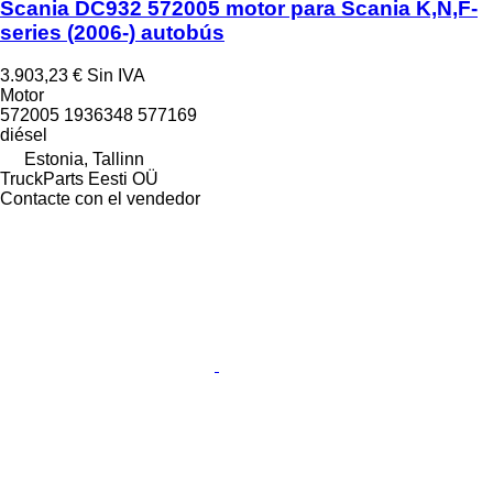
Scania DC932 572005 motor para Scania K,N,F-
series (2006-) autobús
3.903,23 €
Sin IVA
Motor
572005 1936348 577169
diésel
Estonia, Tallinn
TruckParts Eesti OÜ
Contacte con el vendedor