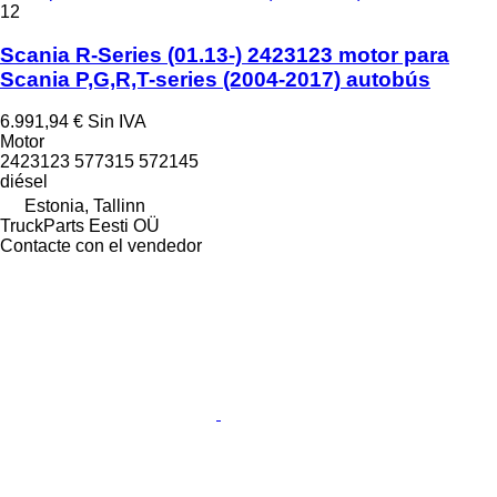
12
Scania R-Series (01.13-) 2423123 motor para
Scania P,G,R,T-series (2004-2017) autobús
6.991,94 €
Sin IVA
Motor
2423123 577315 572145
diésel
Estonia, Tallinn
TruckParts Eesti OÜ
Contacte con el vendedor