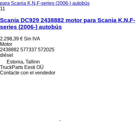
para Scania K,N,F-series (2006-) autobús
11
Scania DC929 2438882 motor para Scania K,N,F-
series (2006-) autobús
2.298,39 €
Sin IVA
Motor
2438882 577337 572025
diésel
Estonia, Tallinn
TruckParts Eesti OÜ
Contacte con el vendedor