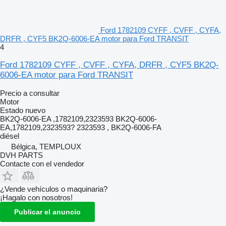
Ford 1782109 CYFF , CVFF , CYFA,
DRFR , CYF5 BK2Q-6006-EA motor para Ford TRANSIT
4
Ford 1782109 CYFF , CVFF , CYFA, DRFR , CYF5 BK2Q-
6006-EA motor para Ford TRANSIT
Precio a consultar
Motor
Estado
nuevo
BK2Q-6006-EA ,1782109,2323593 BK2Q-6006-
EA,1782109,2323593? 2323593 , BK2Q-6006-FA
diésel
Bélgica, TEMPLOUX
DVH PARTS
Contacte con el vendedor
¿Vende vehículos o maquinaria?
¡Hagalo con nosotros!
Publicar el anuncio