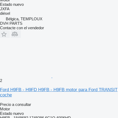
Estado
nuevo
JXFA
diésel
Bélgica, TEMPLOUX
DVH PARTS
Contacte con el vendedor
2
Ford H9FB - H9FD H9FB - H9FB motor para Ford TRANSIT
coche
Precio a consultar
Motor
Estado
nuevo
H9FB - 1848692,1749286,6C1Q-6006HD