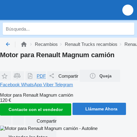
Recambios
Renault Trucks recambios
Renaul
Motor para Renault Magnum camión
PDF
Compartir
Queja
Facebook
WhatsApp
Viber
Telegram
Motor para Renault Magnum camión
120 €
Llámame Ahora
Contacte con el vendedor
Compartir
Ver todas las fotos