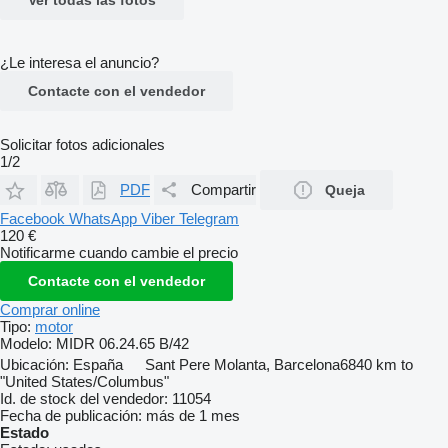
¿Le interesa el anuncio?
Contacte con el vendedor
Solicitar fotos adicionales
1/2
PDF
Compartir
Queja
Facebook
WhatsApp
Viber
Telegram
120 €
Notificarme cuando cambie el precio
Contacte con el vendedor
Comprar online
Tipo:
motor
Modelo:
MIDR 06.24.65 B/42
Ubicación:
España
Sant Pere Molanta, Barcelona
6840 km to
"United States/Columbus"
Id. de stock del vendedor:
11054
Fecha de publicación:
más de 1 mes
Estado