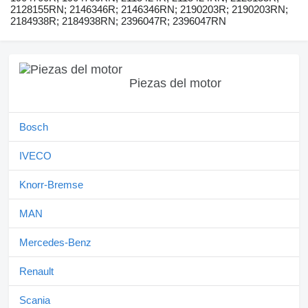
2128155RN; 2146346R; 2146346RN; 2190203R; 2190203RN;
2184938R; 2184938RN; 2396047R; 2396047RN
Piezas del motor
Bosch
IVECO
Knorr-Bremse
MAN
Mercedes-Benz
Renault
Scania