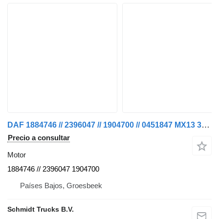
DAF 1884746 // 2396047 // 1904700 // 0451847 MX13 340 U1 motor para camión
Precio a consultar
Motor
1884746 // 2396047 1904700
Países Bajos, Groesbeek
Schmidt Trucks B.V.