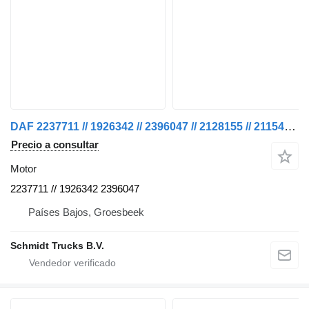
DAF 2237711 // 1926342 // 2396047 // 2128155 // 2115424 MX 13 340 H1 motor para camión
Precio a consultar
Motor
2237711 // 1926342 2396047
Países Bajos, Groesbeek
Schmidt Trucks B.V.