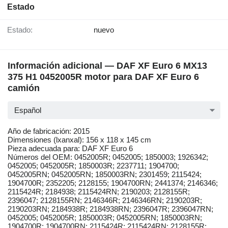
Estado
Estado:
nuevo
Información adicional — DAF XF Euro 6 MX13
375 H1 0452005R motor para DAF XF Euro 6
camión
Español
Año de fabricación: 2015
Dimensiones (lxanxal): 156 x 118 x 145 cm
Pieza adecuada para: DAF XF Euro 6
Números del OEM: 0452005R; 0452005; 1850003; 1926342;
0452005; 0452005R; 1850003R; 2237711; 1904700;
0452005RN; 0452005RN; 1850003RN; 2301459; 2115424;
1904700R; 2352205; 2128155; 1904700RN; 2441374; 2146346;
2115424R; 2184938; 2115424RN; 2190203; 2128155R;
2396047; 2128155RN; 2146346R; 2146346RN; 2190203R;
2190203RN; 2184938R; 2184938RN; 2396047R; 2396047RN;
0452005; 0452005R; 1850003R; 0452005RN; 1850003RN;
1904700R; 1904700RN; 2115424R; 2115424RN; 2128155R;