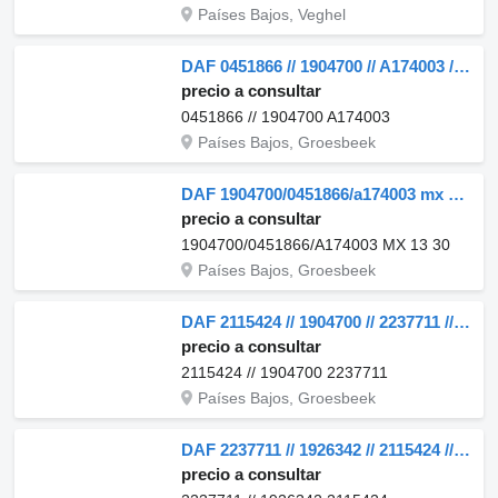
Países Bajos, Veghel
DAF 0451866 // 1904700 // A174003 // 1940191 // 851259 MX13 303 H1 4 motor para camión
precio a consultar
0451866 // 1904700 A174003
Países Bajos, Groesbeek
DAF 1904700/0451866/a174003 mx 13 300 u1 410 pk cf xf euro 6 1904700/0451866/A174003 motor para camión
precio a consultar
1904700/0451866/A174003 MX 13 30
Países Bajos, Groesbeek
DAF 2115424 // 1904700 // 2237711 // 1926342 // 0451989 XF 460 EURO motor para camión
precio a consultar
2115424 // 1904700 2237711
Países Bajos, Groesbeek
DAF 2237711 // 1926342 // 2115424 //239604 // 1904700 MX 13 340 H1 M motor para camión
precio a consultar