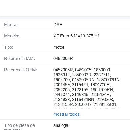
Marca:
DAF
Modelo:
XF Euro 6 MX13 375 H1
Tipo:
motor
Referencia IAM:
0452005R
Referencia OEM:
0452005R, 0452005, 1850003,
1926342, 1850003R, 2237711,
1904700, 0452005RN, 1850003RN,
2301459, 2115424, 1904700R,
2352205, 2128155, 1904700RN,
2441374, 2146346, 2115424R,
2184938, 2115424RN, 2190203,
2128155R, 2396047, 2128155RN,
2146346R, 2146346RN, 2190203R,
2190203RN, 2184938R, 2184938RN,
mostrar todos
2396047R, 2396047RN
Tipo de pieza de
análoga