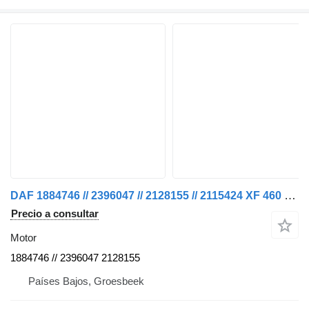
DAF 1884746 // 2396047 // 2128155 // 2115424 XF 460 MX 13 340 H1 EUR motor para camión
Precio a consultar
Motor
1884746 // 2396047 2128155
Países Bajos, Groesbeek