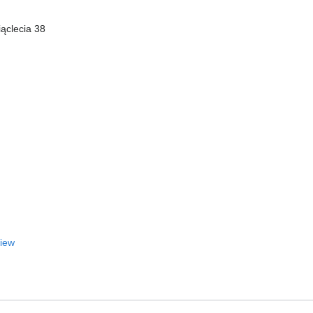
iąclecia 38
View