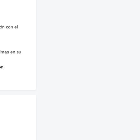
ón con el
nimas en su
ón.