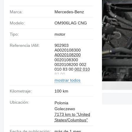
Marca:
Mercedes-Benz
Modelo:
OM906LAG CNG
Tipo:
motor
Referencia IAM:
902903
A0020108300
A0020108200
0020108300
0020108200 002
010 83 00
002 010
82 00
mostrar todos
Kilometraje:
100 km
Ubicación:
Polonia
Goleczewo
7173 km to "United
States/Columbus"
Fecha de publicación:
más de 1 mes