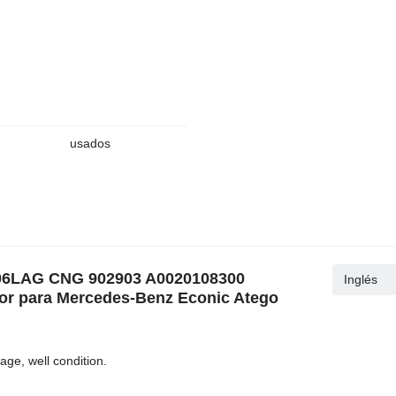
usados
906LAG CNG 902903 A0020108300
Inglés
or para Mercedes-Benz Econic Atego
e, well condition.