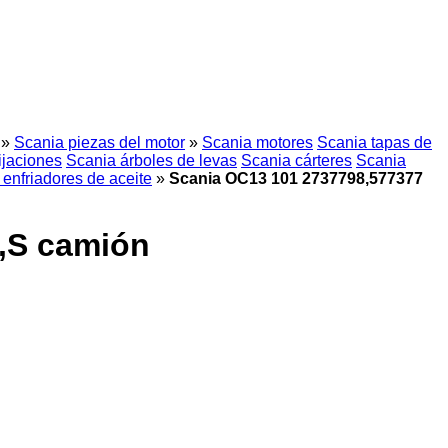
»
Scania piezas del motor
»
Scania motores
Scania tapas de
ijaciones
Scania árboles de levas
Scania cárteres
Scania
enfriadores de aceite
»
Scania OC13 101 2737798,577377
R,S camión