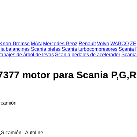
Knorr-Bremse
MAN
Mercedes-Benz
Renault
Volvo
WABCO
ZF
ia balancines
Scania bielas
Scania turbocompresores
Scania f
anajes de árbol de levas
Scania pedales de acelerador
Scania 
7377 motor para Scania P,G,
 camión