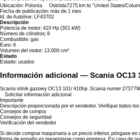
Ubicación:
Polonia
Ostróda
7275 km to "United States/Colu
Fecha de publicación:
más de 1 mes
Id. de Autoline:
LF43702
Descripción
Potencia de motor:
410 Hp (301 kW)
Número de cilindros:
6
Combustible:
gas
Euro:
6
Volumen del motor:
13.000 cm³
Estado
Estado:
usados
Información adicional — Scania OC13 
Scania silnik gazowy OC13 101/ 410hp .Scania numer 273779
Solicitar información adicional
Importante
Descripción proporcionada por el vendedor. Verifique todos los
Consejos de compra
Consejos de seguridad
Verificación del vendedor
Si decide comprar maquinaria a un precio inferior, póngase en 
forma de engaño es presentarse como empresa. En caso de sos