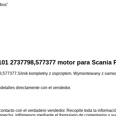
mbus"
101 2737798,577377 motor para Scania 
8,577377.Silnik kompletny z osprzętem. Wymontowany z samo
 detalles directamente con el vendedor.
contacto con el verdadero vendedor. Recopile toda la informació
pecha, infórmenos mediante el formulario de comentarios y s