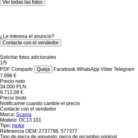
Ver todas las fotos
¿Le interesa el anuncio?
Contacte con el vendedor
Solicitar fotos adicionales
1/5
PDF
Compartir
Queja
Facebook
WhatsApp
Viber
Telegram
7.896 €
Precio neto
34.000 PLN
9.712,08 €
Precio bruto
Notificarme cuando cambie el precio
Contacte con el vendedor
Marca:
Scania
Modelo:
OC13 101
Tipo:
motor
Referencia OEM:
2737798, 577377
Tipo de pieza de repuesto:
pieza de recambio original