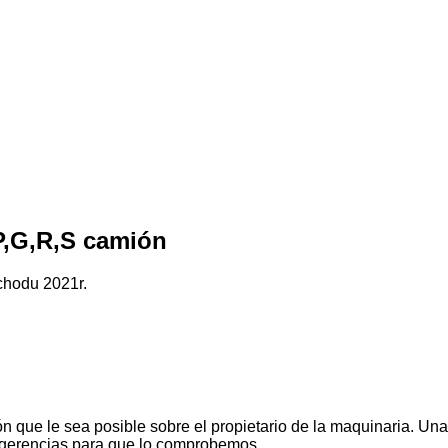
P,G,R,S camión
chodu 2021r.
n que le sea posible sobre el propietario de la maquinaria. Una
ugerencias para que lo comprobemos.