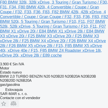
F80 BMW 328i, 328i xDrive, 3 Touring / Gran Turismo / F30,
F31, F34, F80 BMW 420i, 4 Convertible / Coupe / Gran
Coupe / F32, F33, F36, F83, F82 BMW 428i, 428i xDrive, 4
Convertible / Coupe / Gran Coupe / F32, F33, F36, F83, F82
BMW 520i, 5 Touring / Gran Turismo / F10, F11, F07 BMW
528i, 528i xDrive, 5 Touring / Gran Turismo / F10, F11, F07
BMW X1 xDrive 20i / E84 BMW X1 xDrive 28i / E84 BMW
X3 sDrive 20i / F25 BMW X3 xDrive 20i / F25 BMW X3
xDrive 28i / F25 BMW X4 xDrive 20i / F26 BMW X4 xDrive
28i / F26 BMW X5 xDrive 28i / F15, F85 BMW X5 xDrive
40i, xDrive 40e / F15, F85 BMW Z4 Roadster xDrive 18i,
xDrive 20i, xDrive 28i / E89 coche
3.900 €
Sin IVA
Motor
Estado
nuevo
BMW 2,0 TURBO BENZIN N20 N20B20 N20B20A N20B20B
N20B20D N26B20A
gas/gasolina
Eslovaquia
SAR-MAR s. r. o.
Contacte con el vendedor