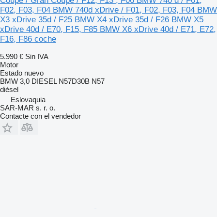
Coupe / Gran Coupe / F12, F13 , F06 BMW 740 d / F01,
F02, F03, F04 BMW 740d xDrive / F01, F02, F03, F04 BMW
X3 xDrive 35d / F25 BMW X4 xDrive 35d / F26 BMW X5
xDrive 40d / E70, F15, F85 BMW X6 xDrive 40d / E71, E72,
F16, F86 coche
5.990 €
Sin IVA
Motor
Estado
nuevo
BMW 3,0 DIESEL N57D30B N57
diésel
Eslovaquia
SAR-MAR s. r. o.
Contacte con el vendedor