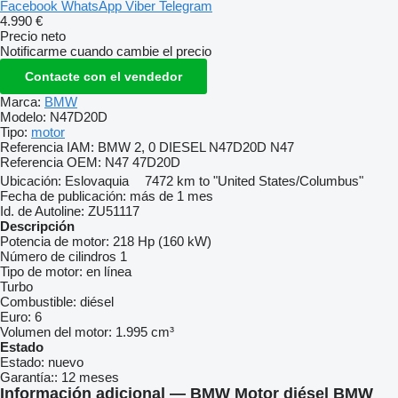
Facebook
WhatsApp
Viber
Telegram
4.990 €
Precio neto
Notificarme cuando cambie el precio
Contacte con el vendedor
Marca:
BMW
Modelo:
N47D20D
Tipo:
motor
Referencia IAM:
BMW 2, 0 DIESEL N47D20D N47
Referencia OEM:
N47 47D20D
Ubicación:
Eslovaquia
7472 km to "United States/Columbus"
Fecha de publicación:
más de 1 mes
Id. de Autoline:
ZU51117
Descripción
Potencia de motor:
218 Hp (160 kW)
Número de cilindros
1
Tipo de motor:
en línea
Turbo
Combustible:
diésel
Euro:
6
Volumen del motor:
1.995 cm³
Estado
Estado:
nuevo
Garantía::
12 meses
Información adicional — BMW Motor diésel BMW