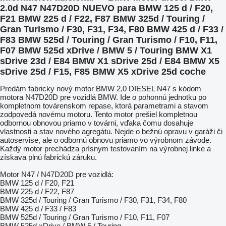
2.0d N47 N47D20D NUEVO para BMW 125 d / F20,
F21 BMW 225 d / F22, F87 BMW 325d / Touring /
Gran Turismo / F30, F31, F34, F80 BMW 425 d / F33 /
F83 BMW 525d / Touring / Gran Turismo / F10, F11,
F07 BMW 525d xDrive / BMW 5 / Touring BMW X1
sDrive 23d / E84 BMW X1 sDrive 25d / E84 BMW X5
sDrive 25d / F15, F85 BMW X5 xDrive 25d coche
Predám fabricky nový motor BMW 2,0 DIESEL N47 s kódom
motora N47D20D pre vozidlá BMW. Ide o pohonnú jednotku po
kompletnom továrenskom repase, ktorá parametrami a stavom
zodpovedá novému motoru. Tento motor prešiel kompletnou
odbornou obnovou priamo v továrni, vďaka čomu dosahuje
vlastnosti a stav nového agregátu. Nejde o bežnú opravu v garáži či
autoservise, ale o odbornú obnovu priamo vo výrobnom závode.
Každý motor prechádza prísnym testovaním na výrobnej linke a
získava plnú fabrickú záruku.
Motor N47 / N47D20D pre vozidlá:
BMW 125 d / F20, F21
BMW 225 d / F22, F87
BMW 325d / Touring / Gran Turismo / F30, F31, F34, F80
BMW 425 d / F33 / F83
BMW 525d / Touring / Gran Turismo / F10, F11, F07
BMW 525d xDrive / BMW 5 / Touring