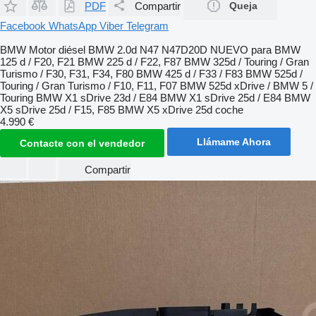
PDF
Compartir
Queja
Facebook
WhatsApp
Viber
Telegram
BMW Motor diésel BMW 2.0d N47 N47D20D NUEVO para BMW
125 d / F20, F21 BMW 225 d / F22, F87 BMW 325d / Touring / Gran
Turismo / F30, F31, F34, F80 BMW 425 d / F33 / F83 BMW 525d /
Touring / Gran Turismo / F10, F11, F07 BMW 525d xDrive / BMW 5 /
Touring BMW X1 sDrive 23d / E84 BMW X1 sDrive 25d / E84 BMW
X5 sDrive 25d / F15, F85 BMW X5 xDrive 25d coche
4.990 €
Llámame Ahora
Contacte con el vendedor
Compartir