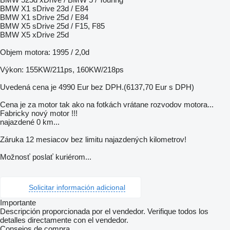
BMW X1 sDrive 23d / E84
BMW X1 sDrive 25d / E84
BMW X5 sDrive 25d / F15, F85
BMW X5 xDrive 25d
Objem motora: 1995 / 2,0d
Výkon: 155KW/211ps, 160KW/218ps
Uvedená cena je 4990 Eur bez DPH.(6137,70 Eur s DPH)
Cena je za motor tak ako na fotkách vrátane rozvodov motora...
Fabricky nový motor !!!
najazdené 0 km...
Záruka 12 mesiacov bez limitu najazdených kilometrov!
Možnosť poslať kuriérom...
Solicitar información adicional
Importante
Descripción proporcionada por el vendedor. Verifique todos los
detalles directamente con el vendedor.
Consejos de compra