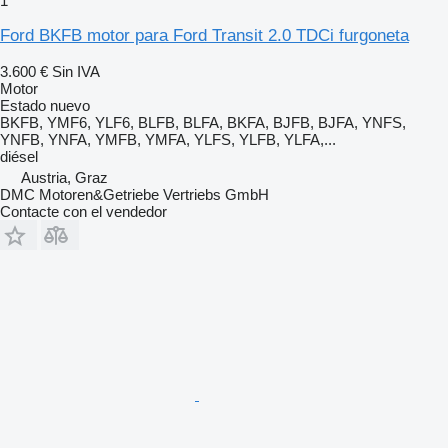
1
Ford BKFB motor para Ford Transit 2.0 TDCi furgoneta
3.600 €
Sin IVA
Motor
Estado
nuevo
BKFB, YMF6, YLF6, BLFB, BLFA, BKFA, BJFB, BJFA, YNFS,
YNFB, YNFA, YMFB, YMFA, YLFS, YLFB, YLFA,...
diésel
Austria, Graz
DMC Motoren&Getriebe Vertriebs GmbH
Contacte con el vendedor