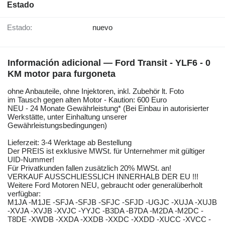
Estado
Estado:
nuevo
Información adicional — Ford Transit - YLF6 - 0
KM motor para furgoneta
ohne Anbauteile, ohne Injektoren, inkl. Zubehör lt. Foto
im Tausch gegen alten Motor - Kaution: 600 Euro
NEU - 24 Monate Gewährleistung* (Bei Einbau in autorisierter
Werkstätte, unter Einhaltung unserer
Gewährleistungsbedingungen)
Lieferzeit: 3-4 Werktage ab Bestellung
Der PREIS ist exklusive MWSt. für Unternehmer mit gültiger
UID-Nummer!
Für Privatkunden fallen zusätzlich 20% MWSt. an!
VERKAUF AUSSCHLIESSLICH INNERHALB DER EU !!!
Weitere Ford Motoren NEU, gebraucht oder generalüberholt
verfügbar:
M1JA -M1JE -SFJA -SFJB -SFJC -SFJD -UGJC -XUJA -XUJB
-XVJA -XVJB -XVJC -YYJC -B3DA -B7DA -M2DA -M2DC -
T8DE -XWDB -XXDA -XXDB -XXDC -XXDD -XUCC -XVCC -