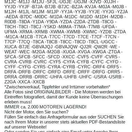
M1JC -M1JJ -M1JU -SFJL -UGJE -UGJM -XJVD -XUJH -
YYJD -YYJF -B7JA -B7JB -B7JC -BZJA -KVJA -M0JA -M0JB -
M1JH -M1JL -M1JM -M1JP -YYJA -YYJB -YYJE -YYJG -YZJA
-AEDA -B7DC -M0DC -M1DA -M1DC -M1DD -M1DH -M2DB -
R0DB -T8DA -Y1DA -Y9DA -YZDA -Z2DA -ZTDB -T8CG -
T8CH -T8CI -T8CJ -YSKD -M8MA -T7MA -T7MB -UFDA -
UFMA -XRMA -XRMB -XWMA -XWMB -XWMC -YZDB -ZTDA
-M1CA -M1CB -T7CA -T7CC -T7CD -T7CE -T7CF -T7CN -
T7CP -T7CQ -T8CA -T8CB -T8CC -T8CD -T8CL -UGCC -
XUCA -B7JE -GBVAJQJ -GBVAJQW -QJ2R -QW2R -WE -
WEAT -WEC -M2GA -M2GB -XUGA -XVGA -XWGA -ZTGA -
SFCA -SFCB -SFCC -SFCD -XXCC -CVF5 -CVFF -CVR5 -
CVRA -CVRB -CVRC -CYF5 -CYFA -CYFB -CYFC -CYFD -
CYFF -CYFG -CYR5 -CYRA -CYRB -CYRC -DRF4 -DRF5 -
DRFA -DRFB -DRFC -DRFD -DRFE -DRFF -DRFG -DRR5 -
DRRA -DRRB -DRRC -UHFA -UHFB -UHFC -USRA -USRB -
Z2GA -XXCA -XXCB
*Zwischenverkauf, Tippfehler und Irrtümer vorbehalten*
Alle Fotos sind ORIGINALBILDER - Die Motoren werden bei
Eintreffen fotografiert, damit der Kunde keine Überraschungen
erleben muss!
IMMER ca. 2.000 MOTOREN LAGERND!
Nicht der Motor, den Sie suchen?
Füllen Sie einfach das Anfrageformular aus oder SUCHEN Sie
nach Ihrem Motor in unserer stets aktuellen PDF-Bestandsliste
auf unserer Webseite!
Oder senden Sie uns einfach eine Email unter Angabe Ihrer