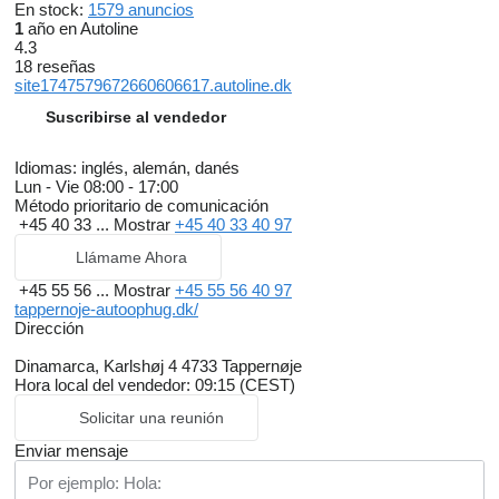
En stock:
1579 anuncios
1
año en Autoline
4.3
18 reseñas
site1747579672660606617.autoline.dk
Suscribirse al vendedor
Idiomas:
inglés, alemán, danés
Lun - Vie
08:00 - 17:00
Método prioritario de comunicación
+45 40 33 ...
Mostrar
+45 40 33 40 97
Llámame Ahora
+45 55 56 ...
Mostrar
+45 55 56 40 97
tappernoje-autoophug.dk/
Dirección
Dinamarca, Karlshøj 4 4733 Tappernøje
Hora local del vendedor: 09:15 (CEST)
Solicitar una reunión
Enviar mensaje