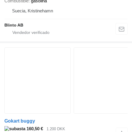
Combustible
gasolina
Suecia, Kristinehamn
Blinto AB
Gokart buggy
160,50 €
1.200 DKK