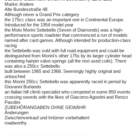
Marke: Andere
Alte Bundesstraße 48
Although never a Grand Prix category
the 175cc class was an important one in Continental Europe.
Introduced for the 1954 model year
the Moto Morini Settebello (Seven of Diamonds) was a high-
performance sports roadster that commenced a run of models
named after card games. Although intended for production-class
racing
the Settebello was sold with full road equipment and could be
distinguished from Morini's other 175s by its larger cylinder head
containing hairpin valve springs (all the rest used coils). There
was also a 250cc Settebello
built between 1965 and 1968. Seemingly highly original and
untouched
this Morini 250cc Settebello was apparently raced in period by
Giovanni Burlando
an Italian hill climb specialist who competed in some 850 events
crossing swords with the likes of Giacomo Agostini and Renzo
Pasolini
ZUBEHÖRANGABEN OHNE GEWÄHR
Änderungen
Zwischenverkauf und Irrtümer vorbehalten!
roadworthy