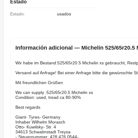
Estado
Estado:
usados
Información adicional — Michelin 525/65r20.5 
Wir habe im Bestand:525/65r20.5 Michelin xs gebraucht, Restp
Versand auf Anfrage! Bei einer Anfrage bitte die gewünschte 
Mit freundlichen Grüßen
We can supply :525/65r20.5 Michelin xs
Condition: used, tread ca 80-90%
Best regards
Giant- Tyres- Germany
Inhaber Wilhelm Morasch
Otto- Kuwilsky- Str. 4
34613 Schwalmstadt Treysa
- Steuernummer: 428 476 0544-