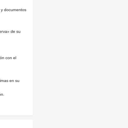
es y documentos
erva» de su
ón con el
nimas en su
ón.