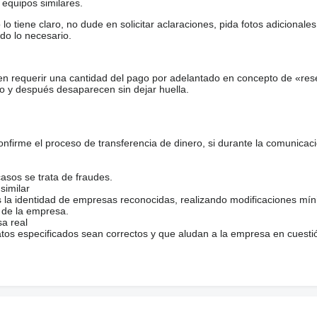
equipos similares.
tiene claro, no dude en solicitar aclaraciones, pida fotos adicional
do lo necesario.
en requerir una cantidad del pago por adelantado en concepto de «res
o y después desaparecen sin dejar huella.
firme el proceso de transferencia de dinero, si durante la comunicaci
casos se trata de fraudes.
similar
s la identidad de empresas reconocidas, realizando modificaciones mí
 de la empresa.
sa real
atos especificados sean correctos y que aludan a la empresa en cuesti