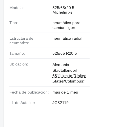
Modelo:
525/65r20.5
Michelin xs
Tipo:
neumático para
camión ligero
Estructura del
neumática radial
neumático:
Tamaño:
525/65 R20.5
Ubicación:
Alemania
Stadtallendorf
6811 km to "United
States/Columbus"
Fecha de publicación:
más de 1 mes
Id. de Autoline:
JG32119