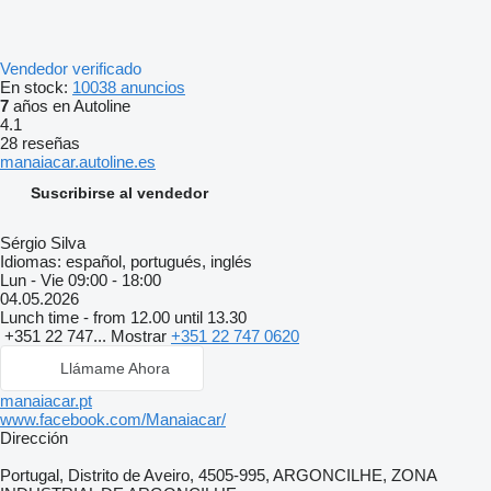
Vendedor verificado
En stock:
10038 anuncios
7
años en Autoline
4.1
28 reseñas
manaiacar.autoline.es
Suscribirse al vendedor
Sérgio Silva
Idiomas:
español, portugués, inglés
Lun - Vie
09:00 - 18:00
04.05.2026
Lunch time - from 12.00 until 13.30
+351 22 747...
Mostrar
+351 22 747 0620
Llámame Ahora
manaiacar.pt
www.facebook.com/Manaiacar/
Dirección
Portugal, Distrito de Aveiro, 4505-995, ARGONCILHE, ZONA