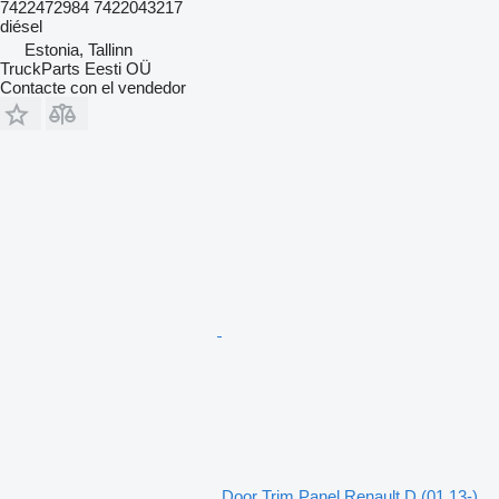
7422472984 7422043217
diésel
Estonia, Tallinn
TruckParts Eesti OÜ
Contacte con el vendedor
Door Trim Panel Renault D (01.13-)