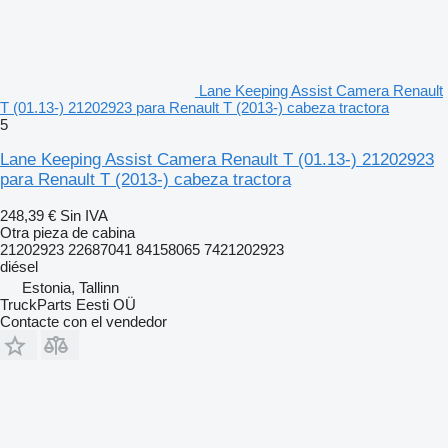
Lane Keeping Assist Camera Renault
T (01.13-) 21202923 para Renault T (2013-) cabeza tractora
5
Lane Keeping Assist Camera Renault T (01.13-) 21202923
para Renault T (2013-) cabeza tractora
248,39 €
Sin IVA
Otra pieza de cabina
21202923 22687041 84158065 7421202923
diésel
Estonia, Tallinn
TruckParts Eesti OÜ
Contacte con el vendedor