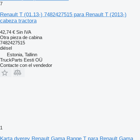
7
Renault T (01.13-) 7482427515 para Renault T (2013-)
cabeza tractora
42,74 €
Sin IVA
Otra pieza de cabina
7482427515
diésel
Estonia, Tallinn
TruckParts Eesti OÜ
Contacte con el vendedor
1
Karta dverey Renault Gama Range T para Renault Gama