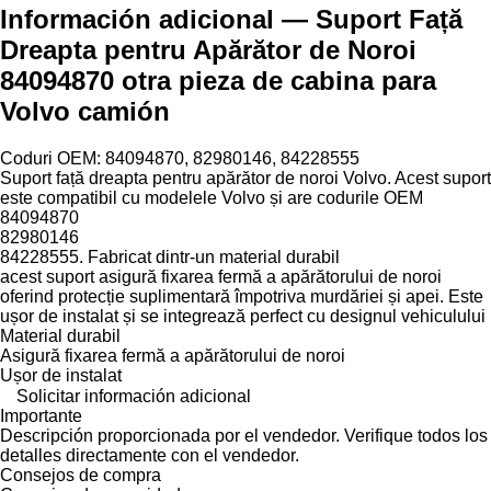
Información adicional — Suport Față
Dreapta pentru Apărător de Noroi
84094870 otra pieza de cabina para
Volvo camión
Coduri OEM: 84094870, 82980146, 84228555
Suport față dreapta pentru apărător de noroi Volvo. Acest suport
este compatibil cu modelele Volvo și are codurile OEM
84094870
82980146
84228555. Fabricat dintr-un material durabil
acest suport asigură fixarea fermă a apărătorului de noroi
oferind protecție suplimentară împotriva murdăriei și apei. Este
ușor de instalat și se integrează perfect cu designul vehiculului
Material durabil
Asigură fixarea fermă a apărătorului de noroi
Ușor de instalat
Solicitar información adicional
Importante
Descripción proporcionada por el vendedor. Verifique todos los
detalles directamente con el vendedor.
Consejos de compra