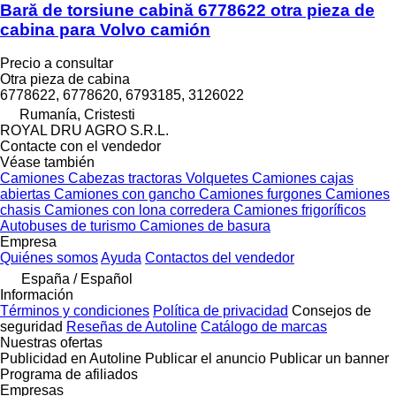
Bară de torsiune cabină 6778622 otra pieza de
cabina para Volvo camión
Precio a consultar
Otra pieza de cabina
6778622, 6778620, 6793185, 3126022
Rumanía, Cristesti
ROYAL DRU AGRO S.R.L.
Contacte con el vendedor
Véase también
Camiones
Cabezas tractoras
Volquetes
Camiones cajas
abiertas
Camiones con gancho
Camiones furgones
Camiones
chasis
Camiones con lona corredera
Camiones frigoríficos
Autobuses de turismo
Camiones de basura
Empresa
Quiénes somos
Ayuda
Contactos del vendedor
España / Español
Información
Términos y condiciones
Política de privacidad
Consejos de
seguridad
Reseñas de Autoline
Catálogo de marcas
Nuestras ofertas
Publicidad en Autoline
Publicar el anuncio
Publicar un banner
Programa de afiliados
Empresas