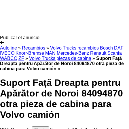
Publicar el anuncio
Autoline
»
Recambios
»
Volvo Trucks recambios
Bosch
DAF
IVECO
Knorr-Bremse
MAN
Mercedes-Benz
Renault
Scania
WABCO
ZF
»
Volvo Trucks piezas de cabina
»
Suport Față
Dreapta pentru Apărător de Noroi 84094870 otra pieza de
cabina para Volvo camión
»
Suport Față Dreapta pentru
Apărător de Noroi 84094870
otra pieza de cabina para
Volvo camión