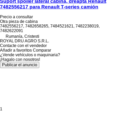
Suport spoiler lateral cabină, dreapta Renault
7482556217 para Renault T-series camión
Precio a consultar
Otra pieza de cabina
7482556217, 7482658265, 7484521621, 7482238019,
7482622091
Rumanía, Cristesti
ROYAL DRU AGRO S.R.L.
Contacte con el vendedor
Añadir a favoritos
Comparar
¿Vende vehículos o maquinaria?
¡Hagalo con nosotros!
Publicar el anuncio
1