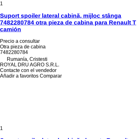
1
Suport spoiler lateral cabină, mijloc stânga
7482280784 otra pieza de cabina para Renault T
camión
Precio a consultar
Otra pieza de cabina
7482280784
Rumanía, Cristesti
ROYAL DRU AGRO S.R.L.
Contacte con el vendedor
Añadir a favoritos
Comparar
1