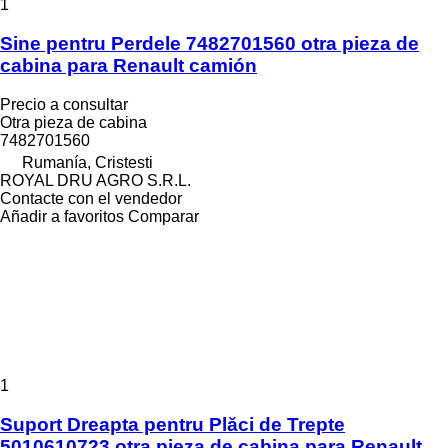
1
Sine pentru Perdele 7482701560 otra pieza de
cabina para Renault camión
Precio a consultar
Otra pieza de cabina
7482701560
Rumanía, Cristesti
ROYAL DRU AGRO S.R.L.
Contacte con el vendedor
Añadir a favoritos
Comparar
1
Suport Dreapta pentru Plăci de Trepte
5010610723 otra pieza de cabina para Renault