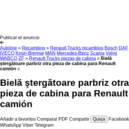
Publicar el anuncio
Autoline
»
Recambios
»
Renault Trucks recambios
Bosch
DAF
IVECO
Knorr-Bremse
MAN
Mercedes-Benz
Scania
Volvo
WABCO
ZF
»
Renault Trucks piezas de cabina
»
Bielă
ştergătoare parbriz otra pieza de cabina para Renault
camión
»
Bielă ştergătoare parbriz otra
pieza de cabina para Renault
camión
Añadir a favoritos
Comparar
PDF
Compartir
Queja
Facebook
WhatsApp
Viber
Telegram