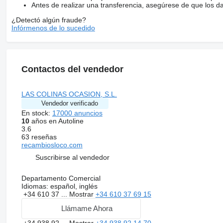
Antes de realizar una transferencia, asegúrese de que los d
¿Detectó algún fraude?
Infórmenos de lo sucedido
Contactos del vendedor
LAS COLINAS OCASION, S.L.
Vendedor verificado
En stock:
17000 anuncios
10
años en Autoline
3.6
63 reseñas
recambiosloco.com
Suscribirse al vendedor
Departamento Comercial
Idiomas:
español, inglés
+34 610 37 ...
Mostrar
+34 610 37 69 15
Llámame Ahora
+34 938 92 ...
Mostrar
+34 938 92 14 70