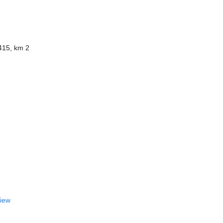
415, km 2
View