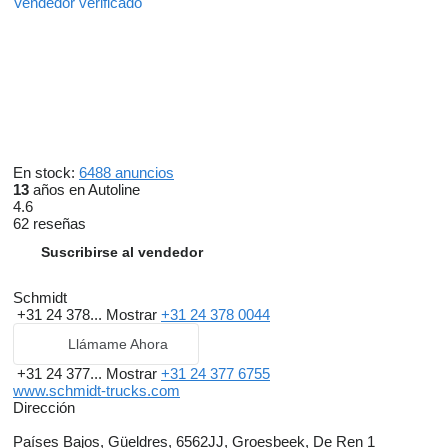
Vendedor verificado
En stock:
6488 anuncios
13
años en Autoline
4.6
62 reseñas
Suscribirse al vendedor
Schmidt
+31 24 378...
Mostrar
+31 24 378 0044
Llámame Ahora
+31 24 377...
Mostrar
+31 24 377 6755
www.schmidt-trucks.com
Dirección
Países Bajos, Güeldres, 6562JJ, Groesbeek, De Ren 1